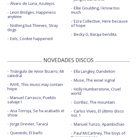
Álvaro de Luna, Azulejos
Ellie Goulding, I know too
Leon Bridges, Happiness
much
anytime
Ezra Collective, Here because
Nothing but Thieves, Stray
of hope
dogs
Becky G, Baraja bendita
Eels, Cookie happened
NOVEDADES DISCOS
Triángulo de Amor Bizarro, Mi
Ella Langley, Dandelion
catedral
Muse, The wow! signal
RAYE, This music may contain
hope.
Holly Humberstone, Cruel
world
Manuel Carrasco, Pueblo
salvaje I
Gorillaz, The mountain
Ana Torroja, Se ha acabado el
Carlos Vives, El último disco
show
Vol. 1
Jorge Drexler, Taracá
Manuel Turizo, Apambichao
Quevedo, El baifo
Paul McCartney, The boys of