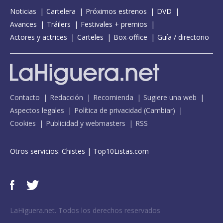
Noticias
Cartelera
Próximos estrenos
DVD
Avances
Tráilers
Festivales + premios
Actores y actrices
Carteles
Box-office
Guía / directorio
Contacto
Redacción
Recomienda
Sugiere una web
Aspectos legales
Política de privacidad
(
Cambiar
)
Cookies
Publicidad y webmasters
RSS
Otros servicios:
Chistes
|
Top10Listas.com
LaHiguera.net. Todos los derechos reservados