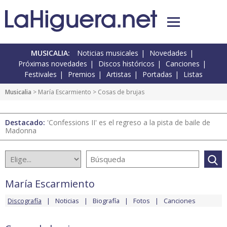
MUSICALIA:
Noticias musicales
Novedades
Próximas novedades
Discos históricos
Canciones
Festivales
Premios
Artistas
Portadas
Listas
Musicalia
>
María Escarmiento
> Cosas de brujas
Destacado:
'Confessions II' es el regreso a la pista de baile de
Madonna
María Escarmiento
Discografía
Noticias
Biografía
Fotos
Canciones