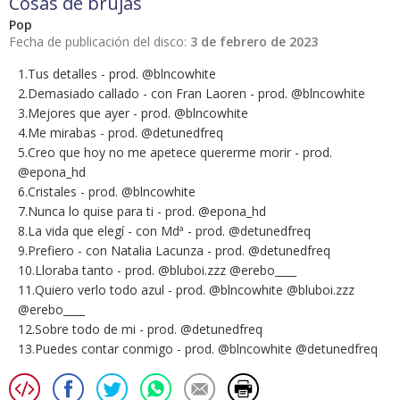
Cosas de brujas
Pop
Fecha de publicación del disco:
3 de febrero de 2023
1.Tus detalles - prod. @blncowhite
2.Demasiado callado - con Fran Laoren - prod. @blncowhite
3.Mejores que ayer - prod. @blncowhite
4.Me mirabas - prod. @detunedfreq
5.Creo que hoy no me apetece quererme morir - prod.
@epona_hd
6.Cristales - prod. @blncowhite
7.Nunca lo quise para ti - prod. @epona_hd
8.La vida que elegí - con Mdª - prod. @detunedfreq
9.Prefiero - con Natalia Lacunza - prod. @detunedfreq
10.Lloraba tanto - prod. @bluboi.zzz @erebo____
11.Quiero verlo todo azul - prod. @blncowhite @bluboi.zzz
@erebo____
12.Sobre todo de mi - prod. @detunedfreq
13.Puedes contar conmigo - prod. @blncowhite @detunedfreq