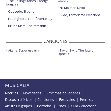
catedral
The Rolling Stones, Foreign
tongues
Nil Moliner, Nexo
Quevedo, El baifo
Siloé, Terrorismo emocional
Foo Fighters, Your favorite toy
Bruno Mars, The romantic
CANCIONES
Aitana, Superestrella
Taylor Swift, The fate of
Ophelia
MUSICALIA
Noticias
Novedades
Próximas novedades
Discos históricos
Canciones
Festivales
Premios
Artistas y grupos
Portadas
Listas
Guía / directorio