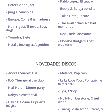
Pablo López, El cuatro
Peter Gabriel, o/i
Becky G, Baraja bendita
Jungle, Sunshine
Tokio Hotel, Encore
Europe, Come this madness
The Avalanches, No bad
Nothing but Thieves, Stray
memories
dogs
Beck, Ride lonesome
Toundra, Siete
Phoebe Bridgers, Lost
Natalie Imbruglia, Algorithm
weekend
NOVEDADES DISCOS
Andrés Suárez, Lúa
Melendi, Pop rock
FLO, Therapy at the club
La La Love You, ¿Por qué me
miráis así?
Niall Horan, Dinner party
Tyla, A*Pop
Robyn, Sexistential
Holly Humberstone, Cruel
world
David DeMaría, La puerta
mágica
Triángulo de Amor Bizarro, Mi