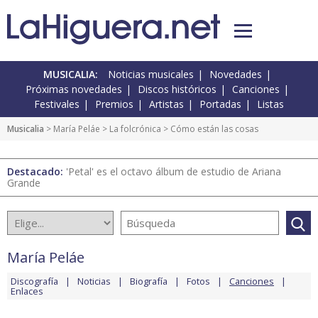
MUSICALIA:
Noticias musicales
Novedades
Próximas novedades
Discos históricos
Canciones
Festivales
Premios
Artistas
Portadas
Listas
Musicalia
>
María Peláe
>
La folcrónica
> Cómo están las cosas
Destacado:
'Petal' es el octavo álbum de estudio de Ariana
Grande
María Peláe
Discografía
Noticias
Biografía
Fotos
Canciones
Enlaces