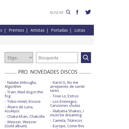
es
Premios
Artistas
Portadas
Listas
PRO. NOVEDADES DISCOS
Natalie Imbruglia,
Karol G, No me
Algorithm
arrepiento de sentir
tanto
Train, Mad dog in the
fog
Tove Lo, Estrus
Tokio Hotel, Encore
Los Enemigos,
Canciones chulas
Álvaro de Luna,
Azulejos
Alabama Shakes, I
must be dreaming
Chaka Khan, Chakzilla
Camela, Titánicos
Weezer, Weezer
(Gold album)
Europe, Come this