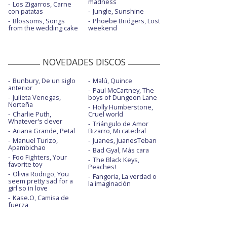
madness
Los Zigarros, Carne
con patatas
Jungle, Sunshine
Blossoms, Songs
Phoebe Bridgers, Lost
from the wedding cake
weekend
NOVEDADES DISCOS
Bunbury, De un siglo
Malú, Quince
anterior
Paul McCartney, The
Julieta Venegas,
boys of Dungeon Lane
Norteña
Holly Humberstone,
Charlie Puth,
Cruel world
Whatever's clever
Triángulo de Amor
Ariana Grande, Petal
Bizarro, Mi catedral
Manuel Turizo,
Juanes, JuanesTeban
Apambichao
Bad Gyal, Más cara
Foo Fighters, Your
The Black Keys,
favorite toy
Peaches!
Olivia Rodrigo, You
Fangoria, La verdad o
seem pretty sad for a
la imaginación
girl so in love
Kase.O, Camisa de
fuerza