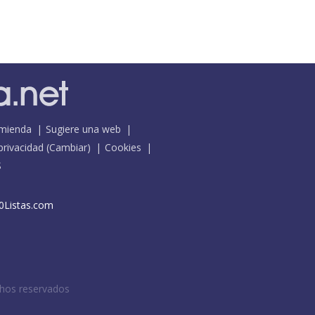
mienda
Sugiere una web
 privacidad
(
Cambiar
)
Cookies
S
0Listas.com
chos reservados