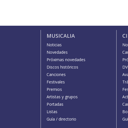
MUSICALIA
C
Noticias
Not
Novedades
Car
Próximas novedades
Pr
Discos históricos
DV
Canciones
Av
Festivales
Trá
Premios
Fe
Artistas y grupos
Act
Portadas
Car
Listas
Bo
Guía / directorio
Guí