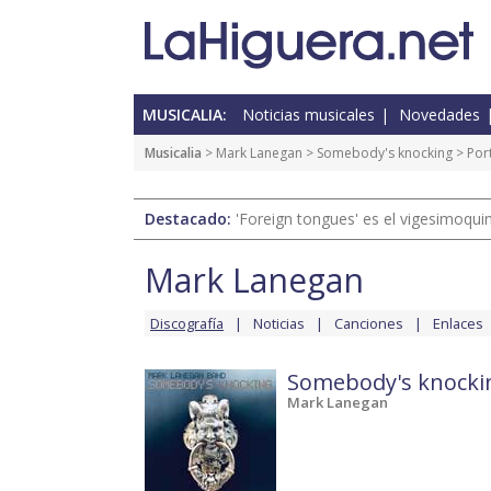
MUSICALIA:
Noticias musicales
Novedades
Musicalia
>
Mark Lanegan
>
Somebody's knocking
> Por
Destacado:
'Foreign tongues' es el vigesimoqui
Mark Lanegan
Discografía
Noticias
Canciones
Enlaces
Somebody's knocki
Mark Lanegan