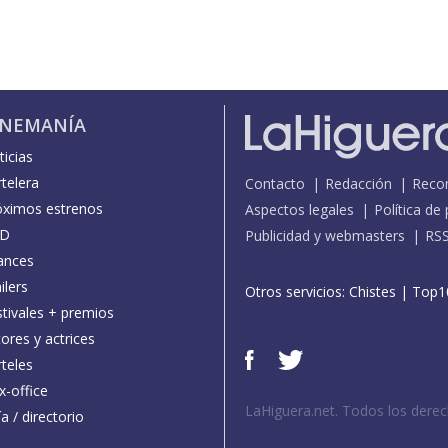
INEMANÍA
icias
telera
Contacto
Redacción
Reco
óximos estrenos
Aspectos legales
Política de
D
Publicidad y webmasters
RS
ances
ilers
Otros servicios:
Chistes
|
Top1
stivales + premios
ores y actrices
teles
x-office
LaHiguera.net. Todos los dere
a / directorio