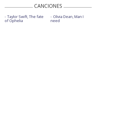
CANCIONES
Taylor Swift, The fate
Olivia Dean, Man I
of Ophelia
need