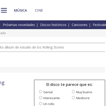
MÚSICA
CINE
Próximas novedades
Discos históricos
Canciones
Festival
tada
nto álbum de estudio de los Rolling Stones
ng
El disco te parece que es:
Genial
Muy bueno
Interesante
Mediocre
Un rollo