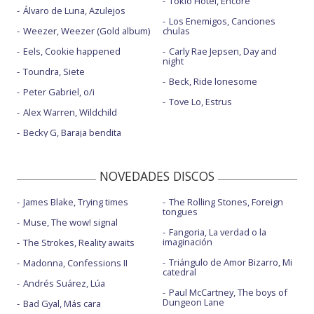
Tokio Hotel, Encore
Álvaro de Luna, Azulejos
Los Enemigos, Canciones
Weezer, Weezer (Gold album)
chulas
Eels, Cookie happened
Carly Rae Jepsen, Day and
night
Toundra, Siete
Beck, Ride lonesome
Peter Gabriel, o/i
Tove Lo, Estrus
Alex Warren, Wildchild
Becky G, Baraja bendita
NOVEDADES DISCOS
James Blake, Trying times
The Rolling Stones, Foreign
tongues
Muse, The wow! signal
Fangoria, La verdad o la
imaginación
The Strokes, Reality awaits
Triángulo de Amor Bizarro, Mi
Madonna, Confessions II
catedral
Andrés Suárez, Lúa
Paul McCartney, The boys of
Dungeon Lane
Bad Gyal, Más cara