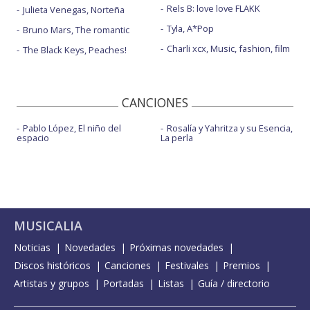
Rels B: love love FLAKK
Julieta Venegas, Norteña
Tyla, A*Pop
Bruno Mars, The romantic
Charli xcx, Music, fashion, film
The Black Keys, Peaches!
CANCIONES
Pablo López, El niño del
Rosalía y Yahritza y su Esencia,
espacio
La perla
MUSICALIA
Noticias
Novedades
Próximas novedades
Discos históricos
Canciones
Festivales
Premios
Artistas y grupos
Portadas
Listas
Guía / directorio