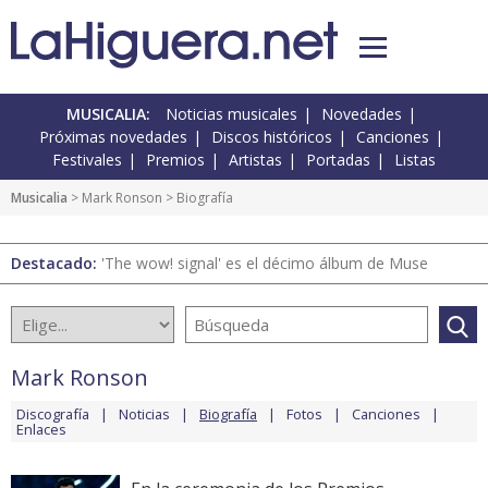
MUSICALIA:
Noticias musicales
Novedades
Próximas novedades
Discos históricos
Canciones
Festivales
Premios
Artistas
Portadas
Listas
Musicalia
>
Mark Ronson
> Biografía
Destacado:
'The wow! signal' es el décimo álbum de Muse
Mark Ronson
Discografía
Noticias
Biografía
Fotos
Canciones
Enlaces