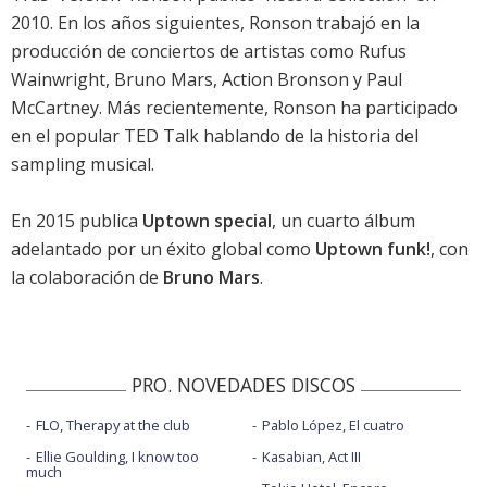
2010. En los años siguientes, Ronson trabajó en la
producción de conciertos de artistas como
Rufus
Wainwright
,
Bruno Mars
, Action Bronson y
Paul
McCartney
. Más recientemente, Ronson ha participado
en el popular TED Talk hablando de la historia del
sampling musical.
En 2015 publica
Uptown special
, un cuarto álbum
adelantado por un éxito global como
Uptown funk!
, con
la colaboración de
Bruno Mars
.
PRO. NOVEDADES DISCOS
FLO, Therapy at the club
Pablo López, El cuatro
Ellie Goulding, I know too
Kasabian, Act III
much