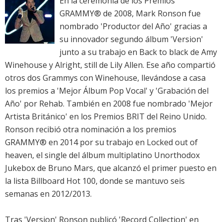
En la ceremonia de los
Premios
GRAMMY®
de 2008, Mark Ronson fue
nombrado 'Productor del Año' gracias a
su innovador segundo álbum 'Version'
junto a su trabajo en
Back to black
de
Amy
Winehouse
y
Alright, still
de
Lily Allen
. Ese año compartió
otros dos Grammys con
Winehouse
, llevándose a casa
los premios a 'Mejor Álbum Pop Vocal' y 'Grabación del
Año' por Rehab. También en 2008 fue nombrado 'Mejor
Artista Británico' en los
Premios BRIT
del Reino Unido.
Ronson recibió otra nominación a los
premios
GRAMMY®
en 2014 por su trabajo en
Locked out of
heaven
, el single del álbum multiplatino
Unorthodox
Jukebox
de
Bruno Mars
, que alcanzó el primer puesto en
la
lista Billboard Hot 100
, donde se mantuvo seis
semanas en 2012/2013.
Tras 'Version' Ronson publicó 'Record Collection' en