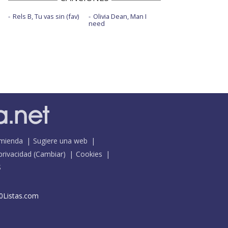
Rels B, Tu vas sin (fav)
Olivia Dean, Man I
need
mienda
Sugiere una web
 privacidad
(
Cambiar
)
Cookies
S
0Listas.com