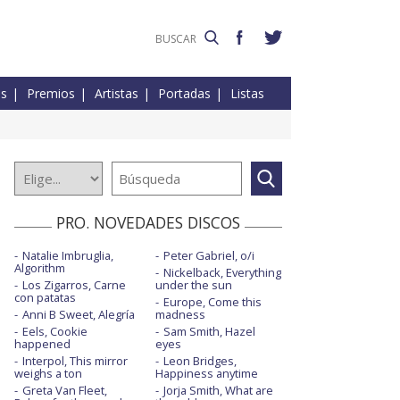
es
Premios
Artistas
Portadas
Listas
PRO. NOVEDADES DISCOS
Natalie Imbruglia,
Peter Gabriel, o/i
Algorithm
Nickelback, Everything
Los Zigarros, Carne
under the sun
con patatas
Europe, Come this
Anni B Sweet, Alegría
madness
Eels, Cookie
Sam Smith, Hazel
happened
eyes
Interpol, This mirror
Leon Bridges,
weighs a ton
Happiness anytime
Greta Van Fleet,
Jorja Smith, What are