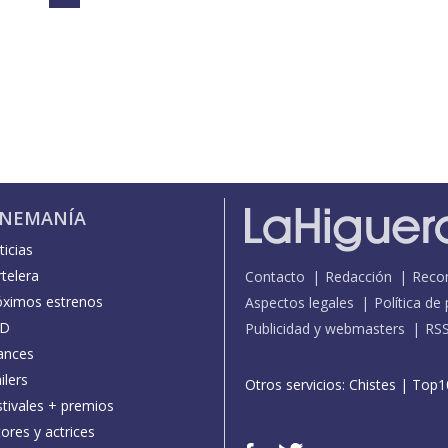
INEMANÍA
icias
telera
Contacto
Redacción
Reco
óximos estrenos
Aspectos legales
Política de
D
Publicidad y webmasters
RS
ances
ilers
Otros servicios:
Chistes
|
Top1
stivales + premios
ores y actrices