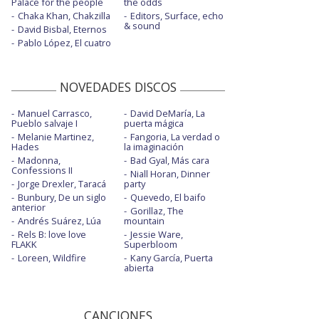
Palace for the people
the odds
Chaka Khan, Chakzilla
Editors, Surface, echo
& sound
David Bisbal, Eternos
Pablo López, El cuatro
NOVEDADES DISCOS
Manuel Carrasco,
David DeMaría, La
Pueblo salvaje I
puerta mágica
Melanie Martinez,
Fangoria, La verdad o
Hades
la imaginación
Madonna,
Bad Gyal, Más cara
Confessions II
Niall Horan, Dinner
Jorge Drexler, Taracá
party
Bunbury, De un siglo
Quevedo, El baifo
anterior
Gorillaz, The
Andrés Suárez, Lúa
mountain
Rels B: love love
Jessie Ware,
FLAKK
Superbloom
Loreen, Wildfire
Kany García, Puerta
abierta
CANCIONES