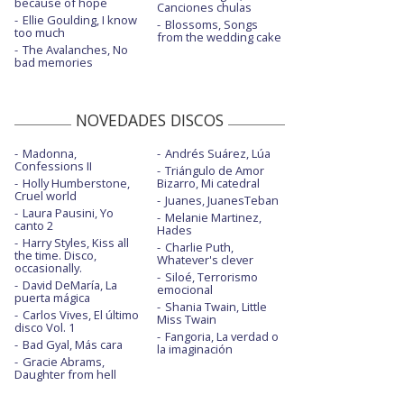
because of hope
Canciones chulas
Ellie Goulding, I know
Blossoms, Songs
too much
from the wedding cake
The Avalanches, No
bad memories
NOVEDADES DISCOS
Madonna,
Andrés Suárez, Lúa
Confessions II
Triángulo de Amor
Holly Humberstone,
Bizarro, Mi catedral
Cruel world
Juanes, JuanesTeban
Laura Pausini, Yo
Melanie Martinez,
canto 2
Hades
Harry Styles, Kiss all
Charlie Puth,
the time. Disco,
Whatever's clever
occasionally.
Siloé, Terrorismo
David DeMaría, La
emocional
puerta mágica
Shania Twain, Little
Carlos Vives, El último
Miss Twain
disco Vol. 1
Fangoria, La verdad o
Bad Gyal, Más cara
la imaginación
Gracie Abrams,
Daughter from hell