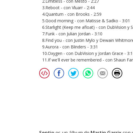
2.Limitless - con Mesto - 2:27
3.Reboot - con Vluarr - 2:44
4.Quantum - con Brooks - 2:59
5.Good morning - con Matisse & Sadko - 3:01
6.Starlight (Keep me afloat) - con DubVision y 
7.Funk - con Julian Jordan - 3:10
8.Find you - con Justin Mylo y Dewain Whitmore
9.Aurora - con Blinders - 3:31
10.Oxygen - con DubVision y Jordan Grace - 3:
11.If we'll ever be remembered - con Shaun Far
Sentio
es un álbum de
Martin Garrix
con c