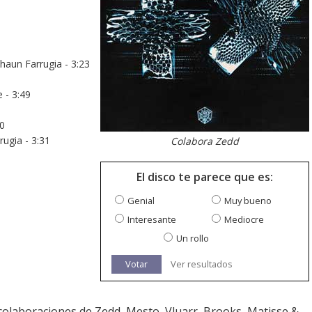
Shaun Farrugia - 3:23
 - 3:49
10
rugia - 3:31
Colabora Zedd
El disco te parece que es:
Genial
Muy bueno
Interesante
Mediocre
Un rollo
Votar
Ver resultados
olaboraciones de Zedd, Mesto, Vluarr, Brooks, Matisse &