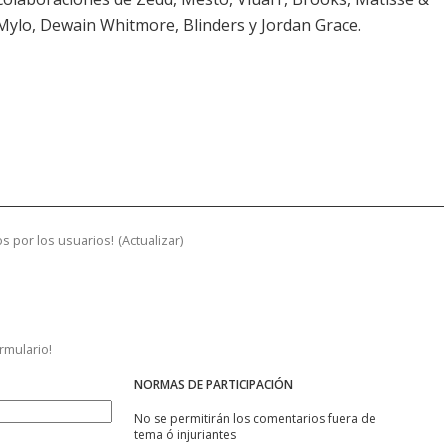
Mylo, Dewain Whitmore, Blinders y Jordan Grace.
s por los usuarios!
(
Actualizar
)
ormulario!
NORMAS DE PARTICIPACIÓN
No se permitirán los comentarios fuera de
tema ó injuriantes