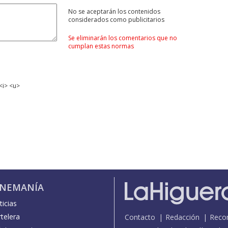
No se aceptarán los contenidos
considerados como publicitarios
Se eliminarán los comentarios que no
cumplan estas normas
<i> <u>
INEMANÍA
icias
telera
Contacto
Redacción
Reco