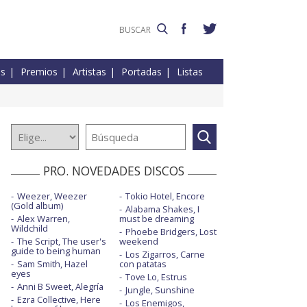
es
Premios
Artistas
Portadas
Listas
PRO. NOVEDADES DISCOS
Weezer, Weezer
Tokio Hotel, Encore
(Gold album)
Alabama Shakes, I
Alex Warren,
must be dreaming
Wildchild
Phoebe Bridgers, Lost
The Script, The user's
weekend
guide to being human
Los Zigarros, Carne
Sam Smith, Hazel
con patatas
eyes
Tove Lo, Estrus
Anni B Sweet, Alegría
Jungle, Sunshine
Ezra Collective, Here
Los Enemigos,