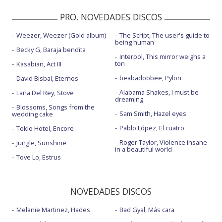
Used to love - con Dean Lewis
PRO. NOVEDADES DISCOS
We are the people - con Bono y The Edge
Weezer, Weezer (Gold album)
The Script, The user's guide to
We are the people - con Bono y The Edge - Remix
being human
Becky G, Baraja bendita
Interpol, This mirror weighs a
ton
Kasabian, Act III
beabadoobee, Pylon
David Bisbal, Eternos
Alabama Shakes, I must be
Lana Del Rey, Stove
dreaming
Blossoms, Songs from the
Sam Smith, Hazel eyes
wedding cake
Pablo López, El cuatro
Tokio Hotel, Encore
Roger Taylor, Violence insane
Jungle, Sunshine
in a beautiful world
Tove Lo, Estrus
NOVEDADES DISCOS
Melanie Martinez, Hades
Bad Gyal, Más cara