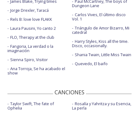
James Blake, Trying times
Paul McCartney, The boys of
Dungeon Lane
Jorge Drexler, Taracá
Carlos Vives, El último disco
Vol. 1
Rels B: love love FLAKK
Triángulo de Amor Bizarro, Mi
Laura Pausini, Yo canto 2
catedral
FLO, Therapy at the club
Harry Styles, Kiss all the time.
Disco, occasionally.
Fangoria, La verdad o la
imaginación
Shania Twain, Little Miss Twain
Sienna Spiro, Visitor
Quevedo, El baifo
Ana Torroja, Se ha acabado el
show
CANCIONES
Taylor Swift, The fate of
Rosalía y Yahritza y su Esencia,
Ophelia
La perla