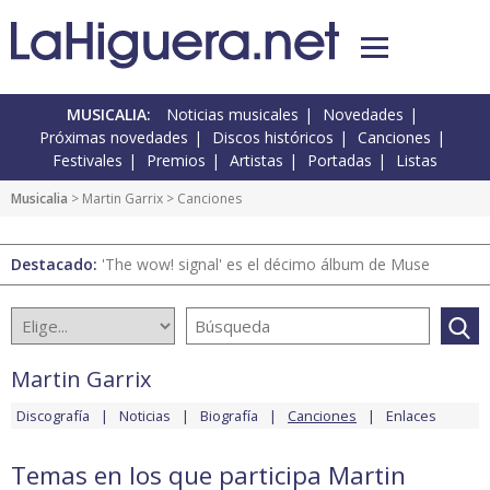
MUSICALIA:
Noticias musicales
Novedades
Próximas novedades
Discos históricos
Canciones
Festivales
Premios
Artistas
Portadas
Listas
Musicalia
>
Martin Garrix
> Canciones
Destacado:
'The wow! signal' es el décimo álbum de Muse
Martin Garrix
Discografía
Noticias
Biografía
Canciones
Enlaces
Temas en los que participa Martin