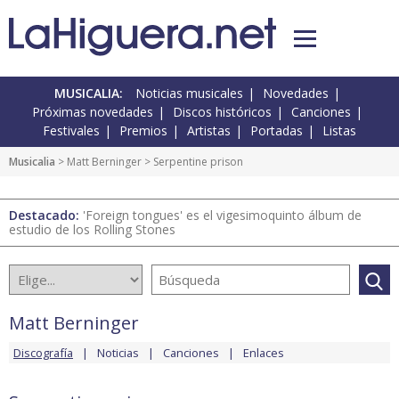
MUSICALIA:
Noticias musicales
Novedades
Próximas novedades
Discos históricos
Canciones
Festivales
Premios
Artistas
Portadas
Listas
Musicalia
>
Matt Berninger
> Serpentine prison
Destacado:
'Foreign tongues' es el vigesimoquinto álbum de
estudio de los Rolling Stones
Matt Berninger
Discografía
Noticias
Canciones
Enlaces