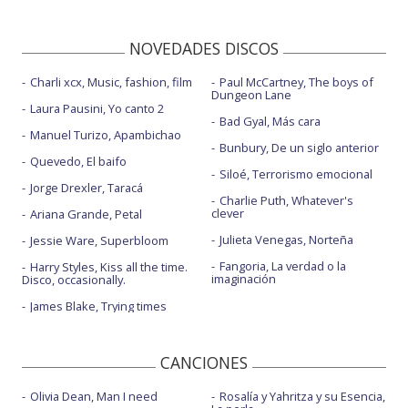
NOVEDADES DISCOS
Charli xcx, Music, fashion, film
Paul McCartney, The boys of
Dungeon Lane
Laura Pausini, Yo canto 2
Bad Gyal, Más cara
Manuel Turizo, Apambichao
Bunbury, De un siglo anterior
Quevedo, El baifo
Siloé, Terrorismo emocional
Jorge Drexler, Taracá
Charlie Puth, Whatever's
clever
Ariana Grande, Petal
Julieta Venegas, Norteña
Jessie Ware, Superbloom
Fangoria, La verdad o la
Harry Styles, Kiss all the time.
imaginación
Disco, occasionally.
James Blake, Trying times
CANCIONES
Olivia Dean, Man I need
Rosalía y Yahritza y su Esencia,