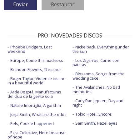
PRO. NOVEDADES DISCOS
Phoebe Bridgers, Lost
Nickelback, Everything under
weekend
the sun
Europe, Come this madness
Los Zigarros, Carne con
patatas
Brandon Flowers, Thrasher
Blossoms, Songs from the
wedding cake
Roger Taylor, Violence insane
in a beautiful world
The Avalanches, No bad
memories
Arde Bogotá, Manufacturas
del club de la gente sola
Carly Rae Jepsen, Day and
night
Natalie Imbruglia, Algorithm
Tokio Hotel, Encore
Jorja Smith, What are the odds
Sam Smith, Hazel eyes
Eels, Cookie happened
Ezra Collective, Here because
of hope