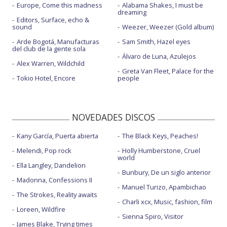
Europe, Come this madness
Alabama Shakes, I must be
dreaming
Editors, Surface, echo &
sound
Weezer, Weezer (Gold album)
Arde Bogotá, Manufacturas
Sam Smith, Hazel eyes
del club de la gente sola
Álvaro de Luna, Azulejos
Alex Warren, Wildchild
Greta Van Fleet, Palace for the
Tokio Hotel, Encore
people
NOVEDADES DISCOS
Kany García, Puerta abierta
The Black Keys, Peaches!
Melendi, Pop rock
Holly Humberstone, Cruel
world
Ella Langley, Dandelion
Bunbury, De un siglo anterior
Madonna, Confessions II
Manuel Turizo, Apambichao
The Strokes, Reality awaits
Charli xcx, Music, fashion, film
Loreen, Wildfire
Sienna Spiro, Visitor
James Blake, Trying times