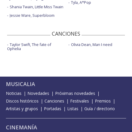
Tyla, A*Pop
Shania Twain, Little Miss Twain
Jessie Ware, Superbloom
CANCIONES
Taylor Swift, The fate of
Olivia Dean, Man I need
Ophelia
MUSICALIA
Noticias
Novedades
Próximas novedades
Discos históricos
Canciones
Festivales
Premios
Artistas y grupos
Portadas
Listas
Guía / directorio
CINEMANÍA