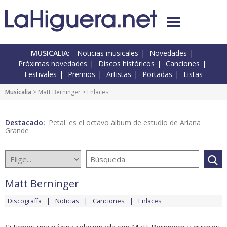
MUSICALIA:
Noticias musicales
Novedades
Próximas novedades
Discos históricos
Canciones
Festivales
Premios
Artistas
Portadas
Listas
Musicalia
>
Matt Berninger
> Enlaces
Destacado:
'Petal' es el octavo álbum de estudio de Ariana
Grande
Matt Berninger
Discografía
Noticias
Canciones
Enlaces