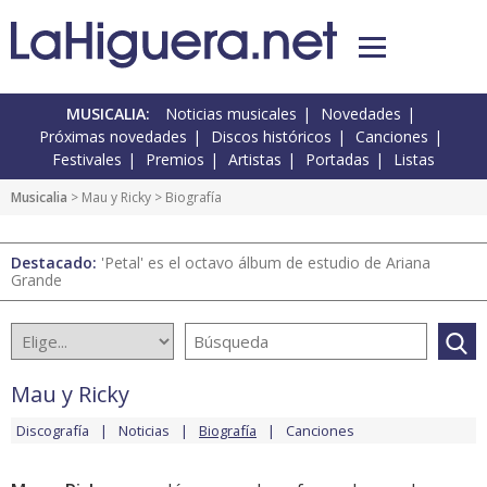
MUSICALIA:
Noticias musicales
Novedades
Próximas novedades
Discos históricos
Canciones
Festivales
Premios
Artistas
Portadas
Listas
Musicalia
>
Mau y Ricky
> Biografía
Destacado:
'Petal' es el octavo álbum de estudio de Ariana
Grande
Mau y Ricky
Discografía
Noticias
Biografía
Canciones