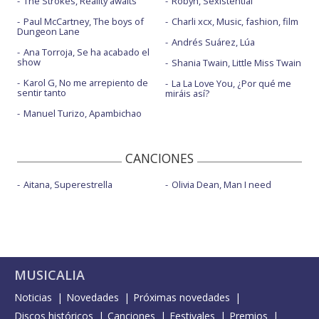
The Strokes, Reality awaits
Robyn, Sexistential
Paul McCartney, The boys of
Charli xcx, Music, fashion, film
Dungeon Lane
Andrés Suárez, Lúa
Ana Torroja, Se ha acabado el
show
Shania Twain, Little Miss Twain
Karol G, No me arrepiento de
La La Love You, ¿Por qué me
sentir tanto
miráis así?
Manuel Turizo, Apambichao
CANCIONES
Aitana, Superestrella
Olivia Dean, Man I need
MUSICALIA
Noticias
Novedades
Próximas novedades
Discos históricos
Canciones
Festivales
Premios