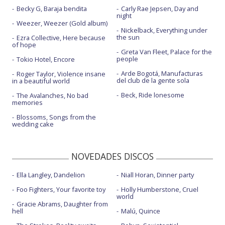
Becky G, Baraja bendita
Carly Rae Jepsen, Day and
night
Weezer, Weezer (Gold album)
Nickelback, Everything under
the sun
Ezra Collective, Here because
of hope
Greta Van Fleet, Palace for the
people
Tokio Hotel, Encore
Arde Bogotá, Manufacturas
Roger Taylor, Violence insane
del club de la gente sola
in a beautiful world
Beck, Ride lonesome
The Avalanches, No bad
memories
Blossoms, Songs from the
wedding cake
NOVEDADES DISCOS
Ella Langley, Dandelion
Niall Horan, Dinner party
Foo Fighters, Your favorite toy
Holly Humberstone, Cruel
world
Gracie Abrams, Daughter from
hell
Malú, Quince