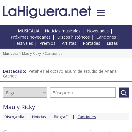
MUSICALIA:
Noticias musicales
Novedades
Próximas novedades
Discos históricos
Canciones
Festivales
Premios
Artistas
Portadas
Listas
Musicalia
>
Mau y Ricky
> Canciones
Destacado:
'Petal' es el octavo álbum de estudio de Ariana
Grande
Mau y Ricky
Discografía
Noticias
Biografía
Canciones