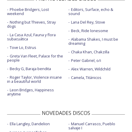
Mal acostumbrao - con Maria Becerra
Phoebe Bridgers, Lost
Editors, Surface, echo &
No es normal - con Jay Wheeler
weekend
sound
No puede ser - con Eladio Carrión
Nothing but Thieves, Stray
Lana Del Rey, Stove
dogs
Beck, Ride lonesome
Pasado mañana
La Casa Azul, Fauna y flora
subacuática
Alabama Shakes, I must be
Voltaje - con Boza - Visualizer
dreaming
Tove Lo, Estrus
Chaka Khan, Chakzilla
Greta Van Fleet, Palace for the
people
Peter Gabriel, o/i
Becky G, Baraja bendita
Alex Warren, Wildchild
Roger Taylor, Violence insane
Camela, Titánicos
in a beautiful world
Leon Bridges, Happiness
anytime
NOVEDADES DISCOS
Ella Langley, Dandelion
Manuel Carrasco, Pueblo
salvaje I