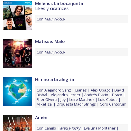
Melendi: La boca junta
Likes y cicatrices
Con
Mau y Ricky
Matisse: Malo
Con
Mau y Ricky
Himno a la alegría
Con
Alejandro Sanz
Juanes
Alex Ubago
David
Bisbal
Alejandro Lerner
Andrés Dvicio
Draco
Fher Olvera
Joy
Leire Martínez
Luis Cobos
Mikel Izal
Orquesta Mad4Strings
Coro Cantorum
Amén
Con
Camilo
Mau y Ricky
Evaluna Montaner