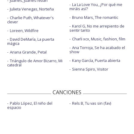
Juanes, JuanesTeban
La La Love You, ¿Por qué me
miráis así?
Julieta Venegas, Norteña
Bruno Mars, The romantic
Charlie Puth, Whatever's
clever
Karol G, No me arrepiento de
sentir tanto
Loreen, Wildfire
Charli xcx, Music, fashion, film
David DeMaría, La puerta
mágica
Ana Torroja, Se ha acabado el
show
Ariana Grande, Petal
Kany García, Puerta abierta
Triángulo de Amor Bizarro, Mi
catedral
Sienna Spiro, Visitor
CANCIONES
Pablo López, El niño del
Rels B, Tu vas sin (fav)
espacio