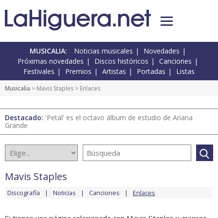
MUSICALIA:
Noticias musicales
Novedades
Próximas novedades
Discos históricos
Canciones
Festivales
Premios
Artistas
Portadas
Listas
Musicalia
>
Mavis Staples
> Enlaces
Destacado:
'Petal' es el octavo álbum de estudio de Ariana
Grande
Mavis Staples
Discografía
Noticias
Canciones
Enlaces