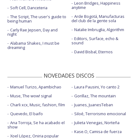
Leon Bridges, Happiness
anytime
Soft Cell, Danceteria
Arde Bogotá, Manufacturas
The Script, The user's guide to
del club de la gente sola
being human
Natalie Imbruglia, Algorithm
Carly Rae Jepsen, Day and
night
Editors, Surface, echo &
sound
Alabama Shakes, I must be
dreaming
David Bisbal, Eternos
NOVEDADES DISCOS
Manuel Turizo, Apambichao
Laura Pausini, Yo canto 2
Muse, The wow! signal
Gorillaz, The mountain
Charli xcx, Music, fashion, film
Juanes, JuanesTeban
Quevedo, El baifo
Siloé, Terrorismo emocional
Ana Torroja, Se ha acabado el
Julieta Venegas, Norteña
show
Kase.O, Camisa de fuerza
Xoel López, Oniria popular