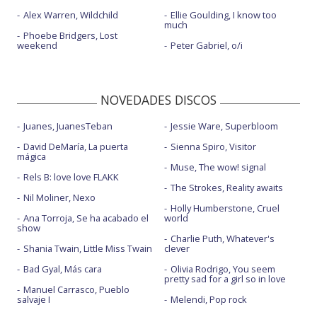
Alex Warren, Wildchild
Ellie Goulding, I know too
much
Phoebe Bridgers, Lost
weekend
Peter Gabriel, o/i
NOVEDADES DISCOS
Juanes, JuanesTeban
Jessie Ware, Superbloom
David DeMaría, La puerta
Sienna Spiro, Visitor
mágica
Muse, The wow! signal
Rels B: love love FLAKK
The Strokes, Reality awaits
Nil Moliner, Nexo
Holly Humberstone, Cruel
Ana Torroja, Se ha acabado el
world
show
Charlie Puth, Whatever's
Shania Twain, Little Miss Twain
clever
Bad Gyal, Más cara
Olivia Rodrigo, You seem
pretty sad for a girl so in love
Manuel Carrasco, Pueblo
salvaje I
Melendi, Pop rock