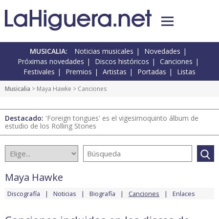
MUSICALIA:
Noticias musicales
Novedades
Próximas novedades
Discos históricos
Canciones
Festivales
Premios
Artistas
Portadas
Listas
Musicalia
>
Maya Hawke
> Canciones
Destacado:
'Foreign tongues' es el vigesimoquinto álbum de
estudio de los Rolling Stones
Maya Hawke
Discografía
Noticias
Biografía
Canciones
Enlaces