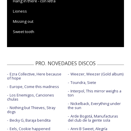
Hang in there - con letra
Lioness
Missing out
Sweet tooth
PRO. NOVEDADES DISCOS
Ezra Collective, Here because
Weezer, Weezer (Gold album)
of hope
Toundra, Siete
Europe, Come this madness
Interpol, This mirror weighs a
Los Enemigos, Canciones
ton
chulas
Nickelback, Everything under
Nothing but Thieves, Stray
the sun
dogs
Arde Bogotá, Manufacturas
Becky G, Baraja bendita
del club de la gente sola
Eels, Cookie happened
Anni B Sweet, Alegría