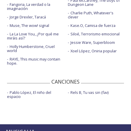
Paul McCartney, The boys of
Fangoria, La verdad o la
Dungeon Lane
imaginación
Charlie Puth, Whatever's
Jorge Drexler, Taracá
clever
Muse, The wow! signal
Kase.O, Camisa de fuerza
La La Love You, ¿Por qué me
Siloé, Terrorismo emocional
miráis así?
Jessie Ware, Superbloom
Holly Humberstone, Cruel
world
Xoel López, Oniria popular
RAYE, This music may contain
hope.
CANCIONES
Pablo López, El niño del
Rels B, Tu vas sin (fav)
espacio