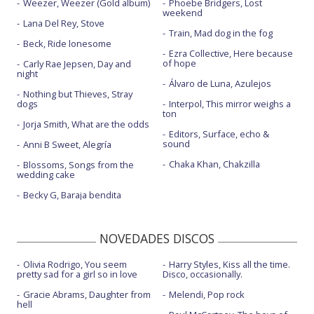
Weezer, Weezer (Gold album)
Phoebe Bridgers, Lost
weekend
Lana Del Rey, Stove
Train, Mad dog in the fog
Beck, Ride lonesome
Ezra Collective, Here because
of hope
Carly Rae Jepsen, Day and
night
Álvaro de Luna, Azulejos
Nothing but Thieves, Stray
dogs
Interpol, This mirror weighs a
ton
Jorja Smith, What are the odds
Editors, Surface, echo &
sound
Anni B Sweet, Alegría
Chaka Khan, Chakzilla
Blossoms, Songs from the
wedding cake
Becky G, Baraja bendita
NOVEDADES DISCOS
Olivia Rodrigo, You seem
Harry Styles, Kiss all the time.
pretty sad for a girl so in love
Disco, occasionally.
Gracie Abrams, Daughter from
Melendi, Pop rock
hell