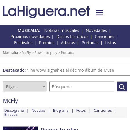
MUSICALIA:
Noticias musicales
Novedades
Próximas novedades
Discos históricos
Canciones
Festivales
Premios
Artistas
Portadas
Listas
Musicalia
>
McFly
>
Power to play
> Portada
Destacado:
'The wow! signal' es el décimo álbum de Muse
McFly
Discografía
Noticias
Biografía
Fotos
Canciones
Enlaces
Power to play