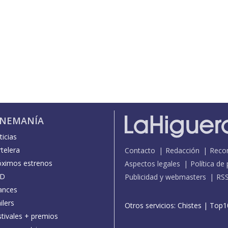
INEMANÍA
icias
telera
Contacto
Redacción
Reco
óximos estrenos
Aspectos legales
Política de
D
Publicidad y webmasters
RS
ances
ilers
Otros servicios:
Chistes
|
Top1
stivales + premios