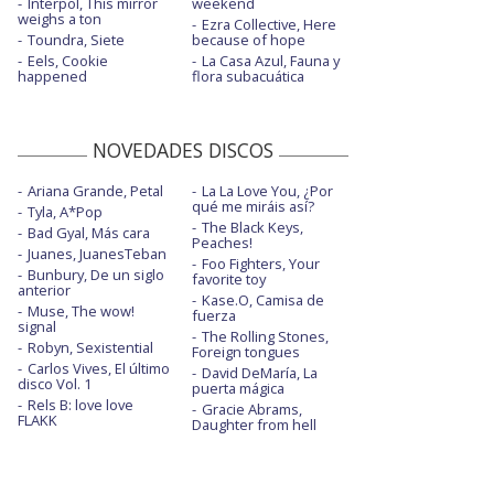
Interpol, This mirror
weekend
weighs a ton
Ezra Collective, Here
Toundra, Siete
because of hope
Eels, Cookie
La Casa Azul, Fauna y
happened
flora subacuática
NOVEDADES DISCOS
Ariana Grande, Petal
La La Love You, ¿Por
qué me miráis así?
Tyla, A*Pop
The Black Keys,
Bad Gyal, Más cara
Peaches!
Juanes, JuanesTeban
Foo Fighters, Your
Bunbury, De un siglo
favorite toy
anterior
Kase.O, Camisa de
Muse, The wow!
fuerza
signal
The Rolling Stones,
Robyn, Sexistential
Foreign tongues
Carlos Vives, El último
David DeMaría, La
disco Vol. 1
puerta mágica
Rels B: love love
Gracie Abrams,
FLAKK
Daughter from hell