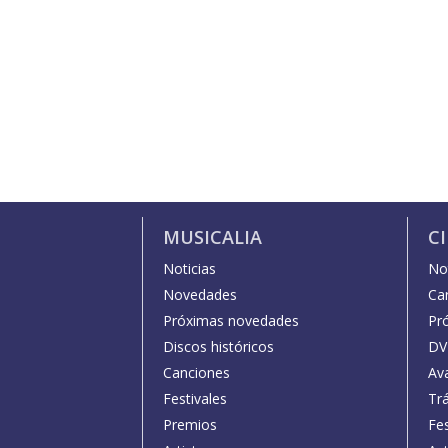
MUSICALIA
C
Noticias
Not
Novedades
Car
Próximas novedades
Pr
Discos históricos
DV
Canciones
Av
Festivales
Trá
Premios
Fe