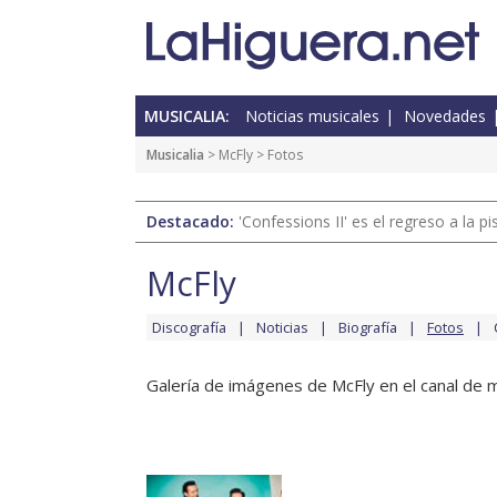
MUSICALIA:
Noticias musicales
Novedades
Musicalia
>
McFly
> Fotos
Destacado:
'Confessions II' es el regreso a la 
McFly
Discografía
Noticias
Biografía
Fotos
Galería de imágenes de McFly en el canal de m