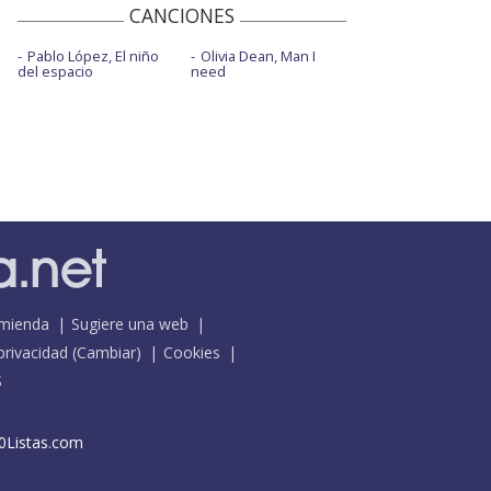
CANCIONES
Pablo López, El niño
Olivia Dean, Man I
del espacio
need
mienda
Sugiere una web
 privacidad
(
Cambiar
)
Cookies
S
0Listas.com