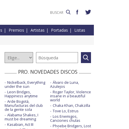
es
Premios
Artistas
Portadas
Listas
PRO. NOVEDADES DISCOS
Nickelback, Everything
Álvaro de Luna,
under the sun
Azulejos
Leon Bridges,
Roger Taylor, Violence
Happiness anytime
insane in a beautiful
world
Arde Bogotá,
Manufacturas del club
Chaka Khan, Chakzilla
de la gente sola
Tove Lo, Estrus
Alabama Shakes, I
Los Enemigos,
must be dreaming
Canciones chulas
Kasabian, Act III
Phoebe Bridgers, Lost