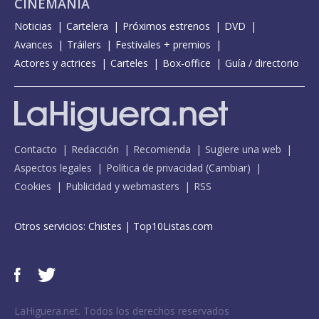
CINEMANÍA
Noticias
Cartelera
Próximos estrenos
DVD
Avances
Tráilers
Festivales + premios
Actores y actrices
Carteles
Box-office
Guía / directorio
Contacto
Redacción
Recomienda
Sugiere una web
Aspectos legales
Política de privacidad
(
Cambiar
)
Cookies
Publicidad y webmasters
RSS
Otros servicios:
Chistes
|
Top10Listas.com
LaHiguera.net. Todos los derechos reservados