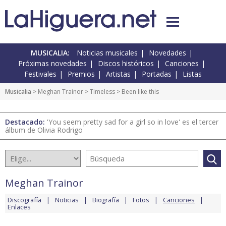
MUSICALIA:
Noticias musicales
Novedades
Próximas novedades
Discos históricos
Canciones
Festivales
Premios
Artistas
Portadas
Listas
Musicalia
>
Meghan Trainor
>
Timeless
> Been like this
Destacado:
'You seem pretty sad for a girl so in love' es el tercer
álbum de Olivia Rodrigo
Meghan Trainor
Discografía
Noticias
Biografía
Fotos
Canciones
Enlaces