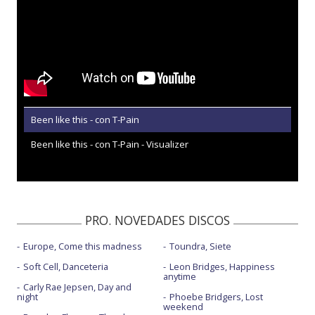
Been like this - con T-Pain
Been like this - con T-Pain - Visualizer
PRO. NOVEDADES DISCOS
Europe, Come this madness
Toundra, Siete
Soft Cell, Danceteria
Leon Bridges, Happiness
anytime
Carly Rae Jepsen, Day and
night
Phoebe Bridgers, Lost
weekend