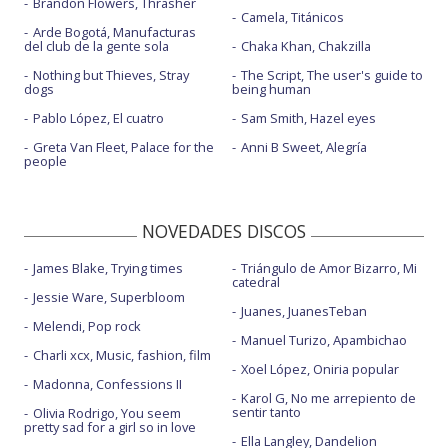
Brandon Flowers, Thrasher
Camela, Titánicos
Arde Bogotá, Manufacturas
del club de la gente sola
Chaka Khan, Chakzilla
Nothing but Thieves, Stray
The Script, The user's guide to
dogs
being human
Pablo López, El cuatro
Sam Smith, Hazel eyes
Greta Van Fleet, Palace for the
Anni B Sweet, Alegría
people
NOVEDADES DISCOS
James Blake, Trying times
Triángulo de Amor Bizarro, Mi
catedral
Jessie Ware, Superbloom
Juanes, JuanesTeban
Melendi, Pop rock
Manuel Turizo, Apambichao
Charli xcx, Music, fashion, film
Xoel López, Oniria popular
Madonna, Confessions II
Karol G, No me arrepiento de
sentir tanto
Olivia Rodrigo, You seem
pretty sad for a girl so in love
Ella Langley, Dandelion