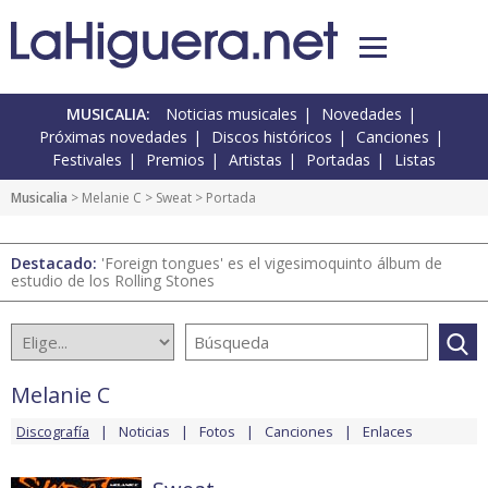
MUSICALIA:
Noticias musicales
Novedades
Próximas novedades
Discos históricos
Canciones
Festivales
Premios
Artistas
Portadas
Listas
Musicalia
>
Melanie C
>
Sweat
> Portada
Destacado:
'Foreign tongues' es el vigesimoquinto álbum de
estudio de los Rolling Stones
Melanie C
Discografía
Noticias
Fotos
Canciones
Enlaces