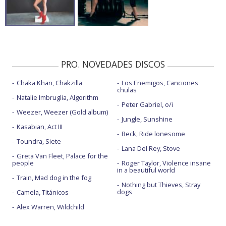
PRO. NOVEDADES DISCOS
Chaka Khan, Chakzilla
Los Enemigos, Canciones
chulas
Natalie Imbruglia, Algorithm
Peter Gabriel, o/i
Weezer, Weezer (Gold album)
Jungle, Sunshine
Kasabian, Act III
Beck, Ride lonesome
Toundra, Siete
Lana Del Rey, Stove
Greta Van Fleet, Palace for the
people
Roger Taylor, Violence insane
in a beautiful world
Train, Mad dog in the fog
Nothing but Thieves, Stray
dogs
Camela, Titánicos
Alex Warren, Wildchild