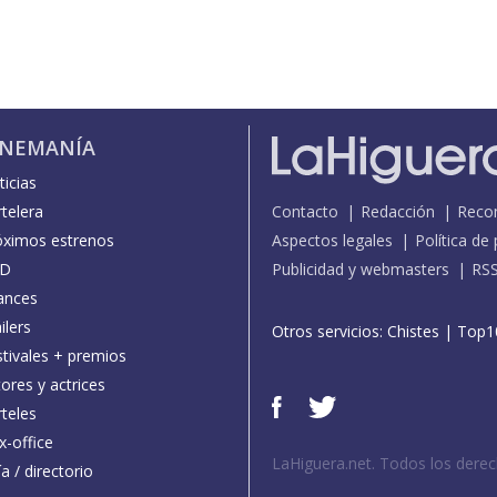
INEMANÍA
icias
telera
Contacto
Redacción
Reco
óximos estrenos
Aspectos legales
Política de
D
Publicidad y webmasters
RS
ances
ilers
Otros servicios:
Chistes
|
Top1
stivales + premios
ores y actrices
teles
x-office
LaHiguera.net. Todos los dere
a / directorio