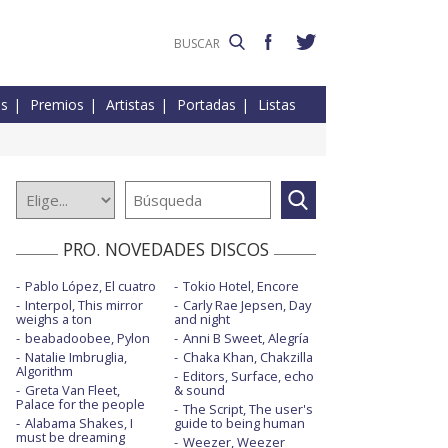
es
Premios
Artistas
Portadas
Listas
PRO. NOVEDADES DISCOS
Pablo López, El cuatro
Tokio Hotel, Encore
Interpol, This mirror
Carly Rae Jepsen, Day
weighs a ton
and night
beabadoobee, Pylon
Anni B Sweet, Alegría
Natalie Imbruglia,
Chaka Khan, Chakzilla
Algorithm
Editors, Surface, echo
Greta Van Fleet,
& sound
Palace for the people
The Script, The user's
Alabama Shakes, I
guide to being human
must be dreaming
Weezer, Weezer