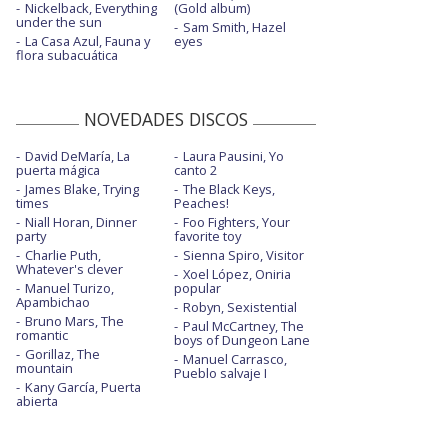
Nickelback, Everything
(Gold album)
under the sun
Sam Smith, Hazel
La Casa Azul, Fauna y
eyes
flora subacuática
NOVEDADES DISCOS
David DeMaría, La
Laura Pausini, Yo
puerta mágica
canto 2
James Blake, Trying
The Black Keys,
times
Peaches!
Niall Horan, Dinner
Foo Fighters, Your
party
favorite toy
Charlie Puth,
Sienna Spiro, Visitor
Whatever's clever
Xoel López, Oniria
Manuel Turizo,
popular
Apambichao
Robyn, Sexistential
Bruno Mars, The
Paul McCartney, The
romantic
boys of Dungeon Lane
Gorillaz, The
Manuel Carrasco,
mountain
Pueblo salvaje I
Kany García, Puerta
abierta