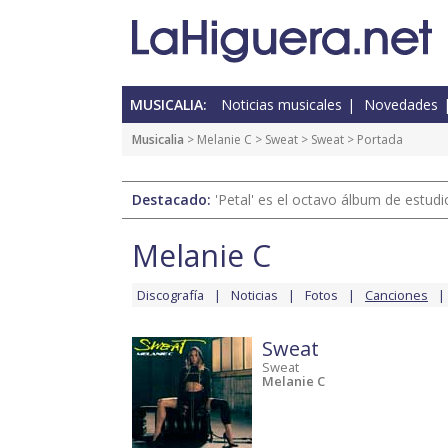
MUSICALIA:
Noticias musicales
Novedades
Musicalia
>
Melanie C
>
Sweat
>
Sweat
> Portada
Destacado:
'Petal' es el octavo álbum de estud
Melanie C
Discografía
Noticias
Fotos
Canciones
Sweat
Sweat
Melanie C