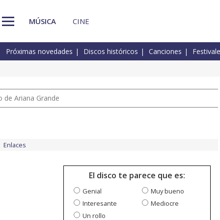
MÚSICA
CINE
Próximas novedades
Discos históricos
Canciones
Festival
io de Ariana Grande
Enlaces
El disco te parece que es:
Genial
Muy bueno
Interesante
Mediocre
Un rollo