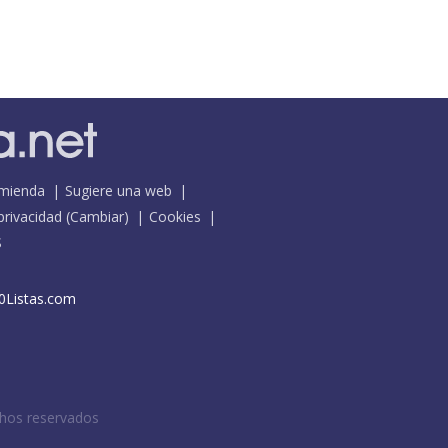
mienda
Sugiere una web
 privacidad
(
Cambiar
)
Cookies
S
0Listas.com
chos reservados