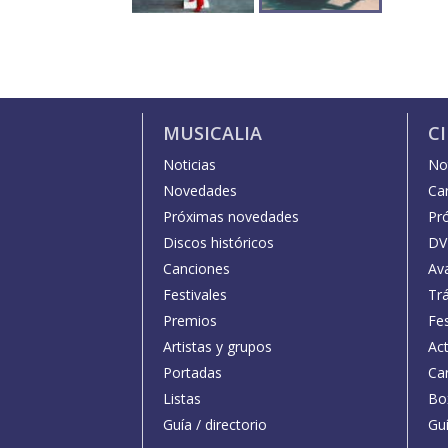
MUSICALIA
C
Noticias
Not
Novedades
Car
Próximas novedades
Pr
Discos históricos
DV
Canciones
Av
Festivales
Trá
Premios
Fe
Artistas y grupos
Act
Portadas
Car
Listas
Bo
Guía / directorio
Guí