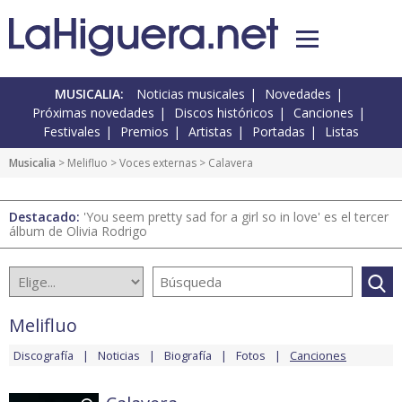
MUSICALIA:
Noticias musicales
Novedades
Próximas novedades
Discos históricos
Canciones
Festivales
Premios
Artistas
Portadas
Listas
Musicalia
>
Melifluo
>
Voces externas
> Calavera
Destacado:
'You seem pretty sad for a girl so in love' es el tercer
álbum de Olivia Rodrigo
Melifluo
Discografía
Noticias
Biografía
Fotos
Canciones