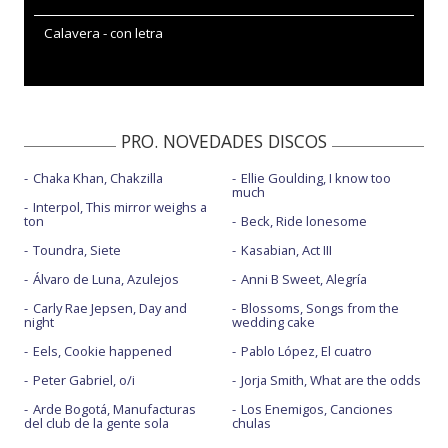
Calavera - con letra
PRO. NOVEDADES DISCOS
Chaka Khan, Chakzilla
Ellie Goulding, I know too
much
Interpol, This mirror weighs a
ton
Beck, Ride lonesome
Toundra, Siete
Kasabian, Act III
Álvaro de Luna, Azulejos
Anni B Sweet, Alegría
Carly Rae Jepsen, Day and
Blossoms, Songs from the
night
wedding cake
Eels, Cookie happened
Pablo López, El cuatro
Peter Gabriel, o/i
Jorja Smith, What are the odds
Arde Bogotá, Manufacturas
Los Enemigos, Canciones
del club de la gente sola
chulas