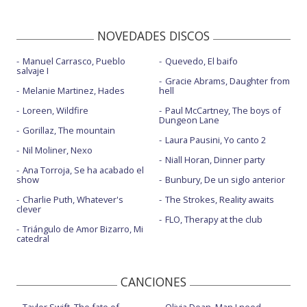
NOVEDADES DISCOS
Manuel Carrasco, Pueblo
Quevedo, El baifo
salvaje I
Gracie Abrams, Daughter from
Melanie Martinez, Hades
hell
Loreen, Wildfire
Paul McCartney, The boys of
Dungeon Lane
Gorillaz, The mountain
Laura Pausini, Yo canto 2
Nil Moliner, Nexo
Niall Horan, Dinner party
Ana Torroja, Se ha acabado el
show
Bunbury, De un siglo anterior
Charlie Puth, Whatever's
The Strokes, Reality awaits
clever
FLO, Therapy at the club
Triángulo de Amor Bizarro, Mi
catedral
CANCIONES