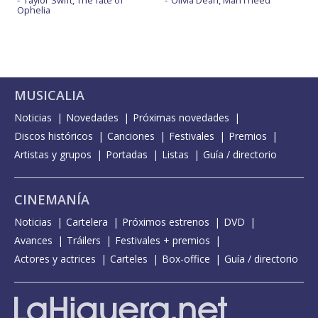
Taylor Swift, The fate of
Olivia Dean, Man I need
Ophelia
MUSICALIA
Noticias
Novedades
Próximas novedades
Discos históricos
Canciones
Festivales
Premios
Artistas y grupos
Portadas
Listas
Guía / directorio
CINEMANÍA
Noticias
Cartelera
Próximos estrenos
DVD
Avances
Tráilers
Festivales + premios
Actores y actrices
Carteles
Box-office
Guía / directorio