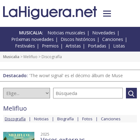
MUSICALIA:
Noticias musicales
Novedades
Próximas novedades
Discos históricos
Canciones
Festivales
Premios
Artistas
Portadas
Listas
Musicalia
>
Melifluo
> Discografía
Destacado:
'The wow! signal' es el décimo álbum de Muse
Melifluo
Discografía
Noticias
Biografía
Fotos
Canciones
2025
Voces externas