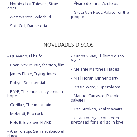
Álvaro de Luna, Azulejos
Nothing but Thieves, Stray
dogs
Greta Van Fleet, Palace for the
people
Alex Warren, Wildchild
Soft Cell, Danceteria
NOVEDADES DISCOS
Quevedo, El baifo
Carlos Vives, El último disco
Vol. 1
Charli xcx, Music, fashion, film
Melanie Martinez, Hades
James Blake, Trying times
Niall Horan, Dinner party
Robyn, Sexistential
Jessie Ware, Superbloom
RAYE, This music may contain
hope.
Manuel Carrasco, Pueblo
salvaje I
Gorillaz, The mountain
The Strokes, Reality awaits
Melendi, Pop rock
Olivia Rodrigo, You seem
pretty sad for a girl so in love
Rels B: love love FLAKK
Ana Torroja, Se ha acabado el
show