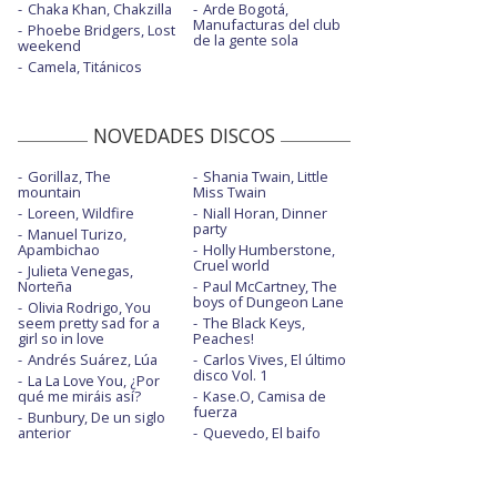
Chaka Khan, Chakzilla
Arde Bogotá,
Manufacturas del club
Phoebe Bridgers, Lost
de la gente sola
weekend
Camela, Titánicos
NOVEDADES DISCOS
Gorillaz, The
Shania Twain, Little
mountain
Miss Twain
Loreen, Wildfire
Niall Horan, Dinner
party
Manuel Turizo,
Apambichao
Holly Humberstone,
Cruel world
Julieta Venegas,
Norteña
Paul McCartney, The
boys of Dungeon Lane
Olivia Rodrigo, You
seem pretty sad for a
The Black Keys,
girl so in love
Peaches!
Andrés Suárez, Lúa
Carlos Vives, El último
disco Vol. 1
La La Love You, ¿Por
qué me miráis así?
Kase.O, Camisa de
fuerza
Bunbury, De un siglo
anterior
Quevedo, El baifo