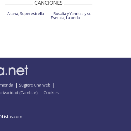
CANCIONES
Aitana, Superestrella
Rosalía y Yahritza y su
Esencia, La perla
mienda
Sugiere una web
 privacidad
(
Cambiar
)
Cookies
S
0Listas.com