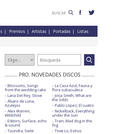
es
Premios
Artistas
Portadas
Listas
PRO. NOVEDADES DISCOS
Blossoms, Songs
La Casa Azul, Fauna y
from the wedding cake
flora subacuática
Lana Del Rey, Stove
Jorja Smith, What are
the odds
Álvaro de Luna,
Azulejos
Pablo López, El cuatro
Alex Warren,
Nickelback, Everything
Wildchild
under the sun
Editors, Surface, echo
Train, Mad dog in the
& sound
fog
Toundra, Siete
Tove Lo, Estrus