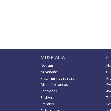
MUSICALIA
C
Noticias
Not
Novedades
Car
Próximas novedades
Pr
Discos históricos
DV
Canciones
Av
Festivales
Trá
Premios
Fe
Artistas y grupos
Act