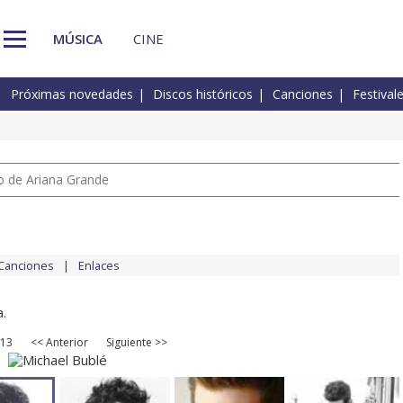
MÚSICA
CINE
Próximas novedades
Discos históricos
Canciones
Festival
io de Ariana Grande
Canciones
Enlaces
.
 13
<< Anterior
Siguiente >>