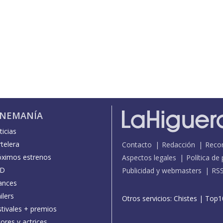
INEMANÍA
icias
telera
Contacto
Redacción
Reco
óximos estrenos
Aspectos legales
Política de
D
Publicidad y webmasters
RS
ances
ilers
Otros servicios:
Chistes
|
Top1
stivales + premios
ores y actrices