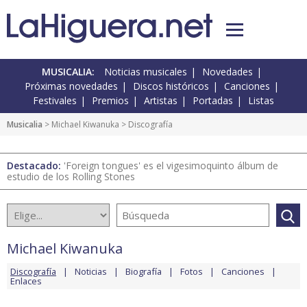
MUSICALIA:
Noticias musicales
Novedades
Próximas novedades
Discos históricos
Canciones
Festivales
Premios
Artistas
Portadas
Listas
Musicalia
>
Michael Kiwanuka
> Discografía
Destacado:
'Foreign tongues' es el vigesimoquinto álbum de
estudio de los Rolling Stones
Michael Kiwanuka
Discografía
Noticias
Biografía
Fotos
Canciones
Enlaces