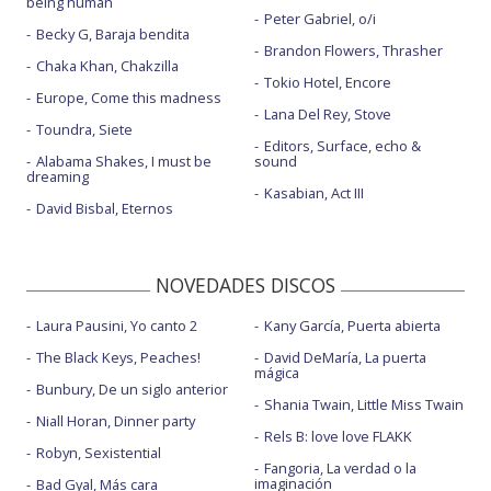
being human
Peter Gabriel, o/i
Becky G, Baraja bendita
Brandon Flowers, Thrasher
Chaka Khan, Chakzilla
Tokio Hotel, Encore
Europe, Come this madness
Lana Del Rey, Stove
Toundra, Siete
Editors, Surface, echo &
Alabama Shakes, I must be
sound
dreaming
Kasabian, Act III
David Bisbal, Eternos
NOVEDADES DISCOS
Laura Pausini, Yo canto 2
Kany García, Puerta abierta
The Black Keys, Peaches!
David DeMaría, La puerta
mágica
Bunbury, De un siglo anterior
Shania Twain, Little Miss Twain
Niall Horan, Dinner party
Rels B: love love FLAKK
Robyn, Sexistential
Fangoria, La verdad o la
imaginación
Bad Gyal, Más cara