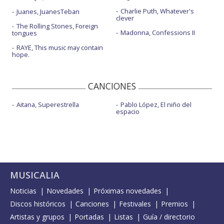
Charlie Puth, Whatever's
Juanes, JuanesTeban
clever
The Rolling Stones, Foreign
Madonna, Confessions II
tongues
RAYE, This music may contain
hope.
CANCIONES
Aitana, Superestrella
Pablo López, El niño del
espacio
MUSICALIA
Noticias
Novedades
Próximas novedades
Discos históricos
Canciones
Festivales
Premios
Artistas y grupos
Portadas
Listas
Guía / directorio