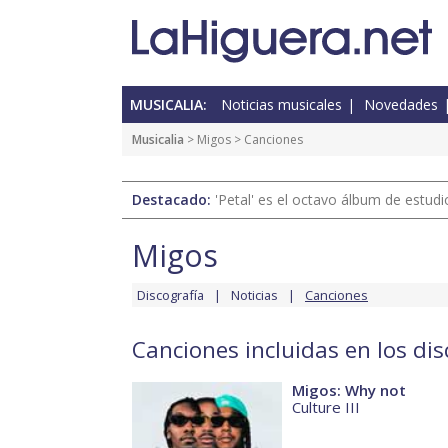
MUSICALIA:
Noticias musicales
Novedades
Musicalia
>
Migos
> Canciones
Destacado:
'Petal' es el octavo álbum de estud
Migos
Discografía
Noticias
Canciones
Canciones incluidas en los di
Migos: Why not
Culture III