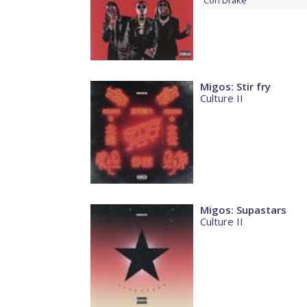
Con
Drake
Migos: Stir fry
Culture II
Migos: Supastars
Culture II