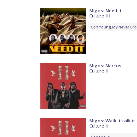
Migos: Need it
Culture III
Con
YoungBoy Never Bro
Migos: Narcos
Culture II
Migos: Walk it talk it
Culture II