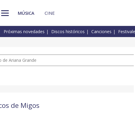
MÚSICA
CINE
Próximas novedades
Discos históricos
Canciones
Festival
io de Ariana Grande
scos de Migos