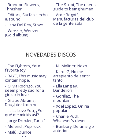
Brandon Flowers,
The Script, The user's
Thrasher
guide to being human
Editors, Surface, echo
Arde Bogotá,
& sound
Manufacturas del club
de la gente sola
Lana Del Rey, Stove
Weezer, Weezer
(Gold album)
NOVEDADES DISCOS
Foo Fighters, Your
Nil Moliner, Nexo
favorite toy
Karol G, No me
RAYE, This music may
arrepiento de sentir
contain hope.
tanto
Olivia Rodrigo, You
Ella Langley,
seem pretty sad for a
Dandelion
girl so in love
Gorillaz, The
Gracie Abrams,
mountain
Daughter from hell
Xoel López, Oniria
La La Love You, ¿Por
popular
qué me miráis así?
Charlie Puth,
Jorge Drexler, Taracá
Whatever's clever
Melendi, Pop rock
Bunbury, De un siglo
anterior
Malú, Quince