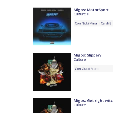
Migos: MotorSport
Culture II
Con
Nicki Minaj
Cardi B
Migos: Slippery
Culture
Con
Gucci Mane
Migos: Get right wit
Culture