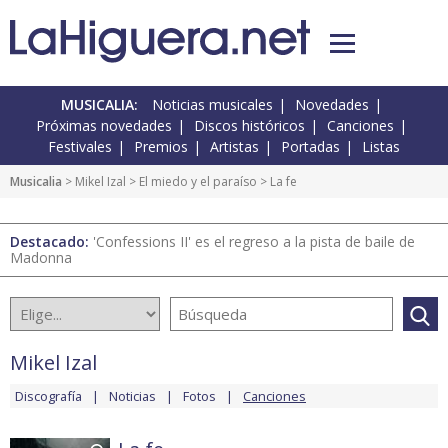
MUSICALIA:
Noticias musicales
Novedades
Próximas novedades
Discos históricos
Canciones
Festivales
Premios
Artistas
Portadas
Listas
Musicalia
>
Mikel Izal
>
El miedo y el paraíso
> La fe
Destacado:
'Confessions II' es el regreso a la pista de baile de
Madonna
Mikel Izal
Discografía
Noticias
Fotos
Canciones