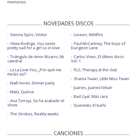
memories
NOVEDADES DISCOS
Sienna Spiro, Visitor
Loreen, Wildfire
Olivia Rodrigo, You seem
Paul McCartney, The boys of
pretty sad for a girl so in love
Dungeon Lane
Triángulo de Amor Bizarro, Mi
Carlos Vives, El último disco
catedral
Vol. 1
La La Love You, ¿Por qué me
FLO, Therapy at the club
miráis así?
Shania Twain, Little Miss Twain
Niall Horan, Dinner party
Juanes, JuanesTeban
Malú, Quince
Bad Gyal, Más cara
Ana Torroja, Se ha acabado el
show
Quevedo, El baifo
The Strokes, Reality awaits
CANCIONES