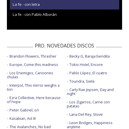
La fe - con letra
La fe - con Pablo Alborán
PRO. NOVEDADES DISCOS
Brandon Flowers, Thrasher
Becky G, Baraja bendita
Europe, Come this madness
Tokio Hotel, Encore
Los Enemigos, Canciones
Pablo López, El cuatro
chulas
Toundra, Siete
Interpol, This mirror weighs a
ton
Carly Rae Jepsen, Day and
night
Ezra Collective, Here because
of hope
Los Zigarros, Carne con
patatas
Peter Gabriel, o/i
Lana Del Rey, Stove
Kasabian, Act III
Leon Bridges, Happiness
The Avalanches, No bad
anytime