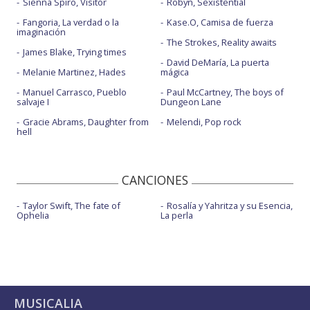
Sienna Spiro, Visitor
Robyn, Sexistential
Fangoria, La verdad o la
Kase.O, Camisa de fuerza
imaginación
The Strokes, Reality awaits
James Blake, Trying times
David DeMaría, La puerta
Melanie Martinez, Hades
mágica
Manuel Carrasco, Pueblo
Paul McCartney, The boys of
salvaje I
Dungeon Lane
Gracie Abrams, Daughter from
Melendi, Pop rock
hell
CANCIONES
Taylor Swift, The fate of
Rosalía y Yahritza y su Esencia,
Ophelia
La perla
MUSICALIA