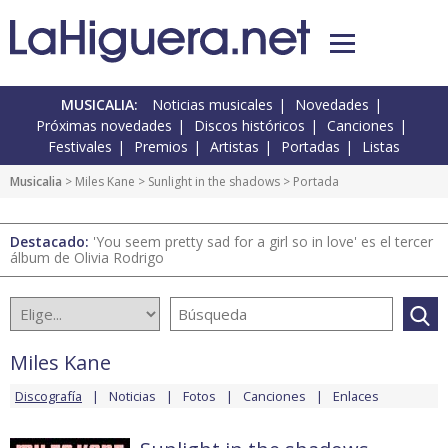
MUSICALIA:
Noticias musicales
Novedades
Próximas novedades
Discos históricos
Canciones
Festivales
Premios
Artistas
Portadas
Listas
Musicalia
>
Miles Kane
>
Sunlight in the shadows
> Portada
Destacado:
'You seem pretty sad for a girl so in love' es el tercer
álbum de Olivia Rodrigo
Miles Kane
Discografía
Noticias
Fotos
Canciones
Enlaces