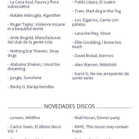
La Casa Azul, Fauna y flora
Pablo López, El cuatro
subacuática
Train, Mad dog in the fog
Natalie Imbruglia, Algorithm
Los Zigarros, Carne con
Roger Taylor, Violence insane
patatas
in a beautiful world
Lana Del Rey, Stove
Arde Bogotá, Manufacturas
del club de la gente sola
Ellie Goulding, I know too
much
Nothing but Thieves, Stray
dogs
David Bisbal, Eternos
Alabama Shakes, I must be
Alex Warren, Wildchild
dreaming
Karol G, No me arrepiento de
Jungle, Sunshine
sentir tanto
Becky G, Baraja bendita
NOVEDADES DISCOS
Loreen, Wildfire
Niall Horan, Dinner party
Carlos Vives, El último disco
RAYE, This music may contain
Vol. 1
hope.