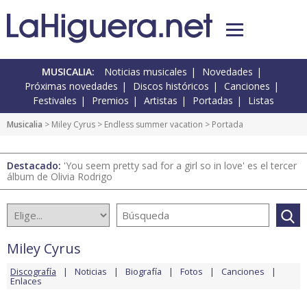
MUSICALIA:
Noticias musicales
Novedades
Próximas novedades
Discos históricos
Canciones
Festivales
Premios
Artistas
Portadas
Listas
Musicalia
>
Miley Cyrus
>
Endless summer vacation
> Portada
Destacado:
'You seem pretty sad for a girl so in love' es el tercer
álbum de Olivia Rodrigo
Miley Cyrus
Discografía
Noticias
Biografía
Fotos
Canciones
Enlaces