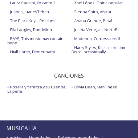
Laura Pausini, Yo canto 2
Xoel López, Oniria popular
Juanes, JuanesTeban
Sienna Spiro, Visitor
The Black Keys, Peaches!
Ariana Grande, Petal
Ella Langley, Dandelion
Julieta Venegas, Norteña
RAYE, This music may contain
Madonna, Confessions II
hope.
Harry Styles, Kiss all the time.
Niall Horan, Dinner party
Disco, occasionally.
CANCIONES
Rosalía y Yahritza y su Esencia,
Olivia Dean, Man I need
La perla
MUSICALIA
Noticias
Novedades
Próximas novedades