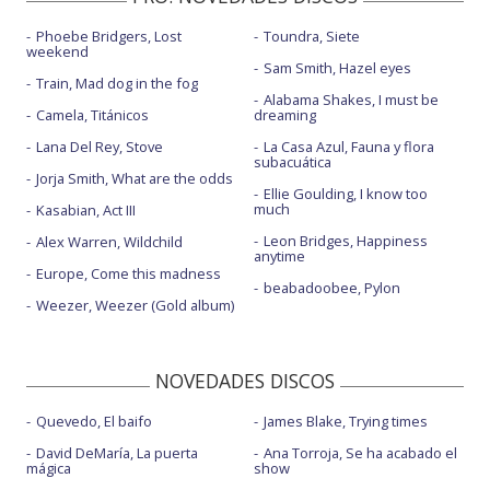
Phoebe Bridgers, Lost
Toundra, Siete
weekend
Sam Smith, Hazel eyes
Train, Mad dog in the fog
Alabama Shakes, I must be
Camela, Titánicos
dreaming
Lana Del Rey, Stove
La Casa Azul, Fauna y flora
subacuática
Jorja Smith, What are the odds
Ellie Goulding, I know too
much
Kasabian, Act III
Leon Bridges, Happiness
Alex Warren, Wildchild
anytime
Europe, Come this madness
beabadoobee, Pylon
Weezer, Weezer (Gold album)
NOVEDADES DISCOS
Quevedo, El baifo
James Blake, Trying times
David DeMaría, La puerta
Ana Torroja, Se ha acabado el
mágica
show