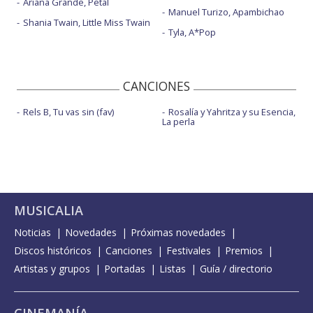
Ariana Grande, Petal
Manuel Turizo, Apambichao
Shania Twain, Little Miss Twain
Tyla, A*Pop
CANCIONES
Rels B, Tu vas sin (fav)
Rosalía y Yahritza y su Esencia,
La perla
MUSICALIA
Noticias
Novedades
Próximas novedades
Discos históricos
Canciones
Festivales
Premios
Artistas y grupos
Portadas
Listas
Guía / directorio