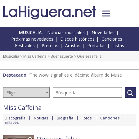
MUSICALIA:
Noticias musicales
Novedades
Próximas novedades
Discos históricos
Canciones
Festivales
Premios
Artistas
Portadas
Listas
Musicalia
>
Miss Caffeina
>
Buenasuerte
> Que seas feliz
Destacado:
'The wow! signal' es el décimo álbum de Muse
Miss Caffeina
Discografía
Noticias
Biografía
Fotos
Canciones
Enlaces
Que seas feliz