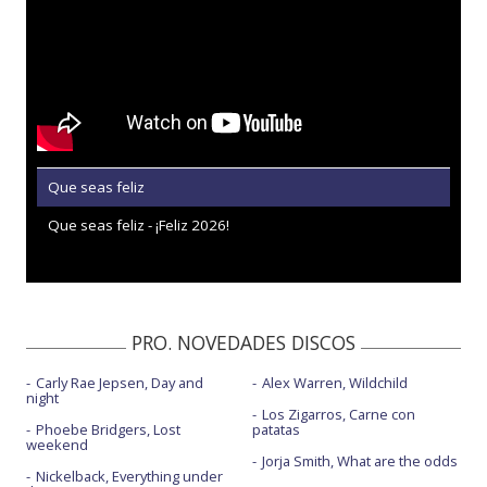
Que seas feliz
Que seas feliz - ¡Feliz 2026!
PRO. NOVEDADES DISCOS
Carly Rae Jepsen, Day and
Alex Warren, Wildchild
night
Los Zigarros, Carne con
Phoebe Bridgers, Lost
patatas
weekend
Jorja Smith, What are the odds
Nickelback, Everything under