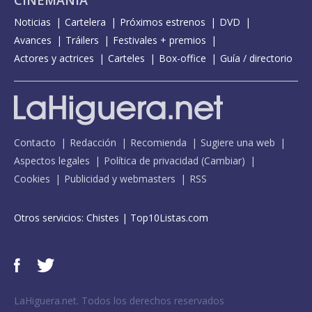
CINEMANÍA
Noticias
Cartelera
Próximos estrenos
DVD
Avances
Tráilers
Festivales + premios
Actores y actrices
Carteles
Box-office
Guía / directorio
Contacto
Redacción
Recomienda
Sugiere una web
Aspectos legales
Política de privacidad
(
Cambiar
)
Cookies
Publicidad y webmasters
RSS
Otros servicios:
Chistes
|
Top10Listas.com
LaHiguera.net. Todos los derechos reservados