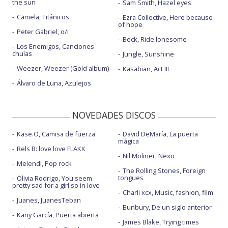
the sun
Sam Smith, Hazel eyes
Camela, Titánicos
Ezra Collective, Here because
of hope
Peter Gabriel, o/i
Beck, Ride lonesome
Los Enemigos, Canciones
chulas
Jungle, Sunshine
Weezer, Weezer (Gold album)
Kasabian, Act III
Álvaro de Luna, Azulejos
NOVEDADES DISCOS
Kase.O, Camisa de fuerza
David DeMaría, La puerta
mágica
Rels B: love love FLAKK
Nil Moliner, Nexo
Melendi, Pop rock
The Rolling Stones, Foreign
tongues
Olivia Rodrigo, You seem
pretty sad for a girl so in love
Charli xcx, Music, fashion, film
Juanes, JuanesTeban
Bunbury, De un siglo anterior
Kany García, Puerta abierta
James Blake, Trying times