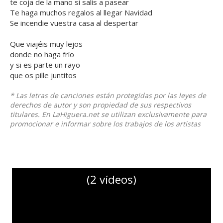
te coja de la mano si salís a pasear
Te haga muchos regalos al llegar Navidad
Se incendie vuestra casa al despertar
Que viajéis muy lejos
donde no haga frío
y si es parte un rayo
que os pille juntitos
* Las letras de canciones están protegidas por las leyes de
derechos de autor y son propiedad de sus respectivos
titulares. En LaHiguera.net se utilizan exclusivamente para
promocionar e informar sobre los trabajos de los artistas
(2 vídeos)