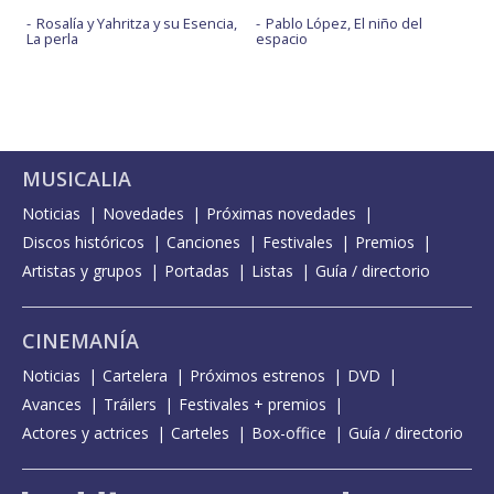
Rosalía y Yahritza y su Esencia,
Pablo López, El niño del
La perla
espacio
MUSICALIA
Noticias
Novedades
Próximas novedades
Discos históricos
Canciones
Festivales
Premios
Artistas y grupos
Portadas
Listas
Guía / directorio
CINEMANÍA
Noticias
Cartelera
Próximos estrenos
DVD
Avances
Tráilers
Festivales + premios
Actores y actrices
Carteles
Box-office
Guía / directorio