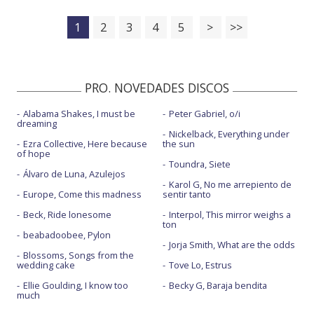
1
2
3
4
5
>
>>
PRO. NOVEDADES DISCOS
Alabama Shakes, I must be
Peter Gabriel, o/i
dreaming
Nickelback, Everything under
Ezra Collective, Here because
the sun
of hope
Toundra, Siete
Álvaro de Luna, Azulejos
Karol G, No me arrepiento de
Europe, Come this madness
sentir tanto
Beck, Ride lonesome
Interpol, This mirror weighs a
ton
beabadoobee, Pylon
Jorja Smith, What are the odds
Blossoms, Songs from the
wedding cake
Tove Lo, Estrus
Ellie Goulding, I know too
Becky G, Baraja bendita
much