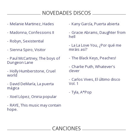
NOVEDADES DISCOS
Melanie Martinez, Hades
Kany García, Puerta abierta
Madonna, Confessions II
Gracie Abrams, Daughter from
hell
Robyn, Sexistential
La La Love You, ¿Por qué me
miráis así?
Sienna Spiro, Visitor
The Black Keys, Peaches!
Paul McCartney, The boys of
Dungeon Lane
Charlie Puth, Whatever's
clever
Holly Humberstone, Cruel
world
Carlos Vives, El último disco
Vol. 1
David DeMaría, La puerta
mágica
Tyla, A*Pop
Xoel López, Oniria popular
RAYE, This music may contain
hope.
CANCIONES