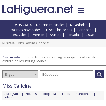
MUSICALIA:
Noticias musicales
Novedades
Próximas novedades
Discos históricos
Canciones
Festivales
Premios
Artistas
Portadas
Listas
Musicalia
>
Miss Caffeina
> Noticias
Destacado:
'Foreign tongues' es el vigesimoquinto álbum de
estudio de los Rolling Stones
Miss Caffeina
Discografía
Noticias
Biografía
Fotos
Canciones
Enlaces