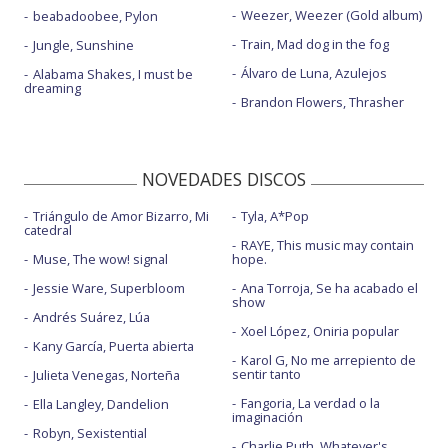
Weezer, Weezer (Gold album)
beabadoobee, Pylon
Train, Mad dog in the fog
Jungle, Sunshine
Álvaro de Luna, Azulejos
Alabama Shakes, I must be
dreaming
Brandon Flowers, Thrasher
NOVEDADES DISCOS
Triángulo de Amor Bizarro, Mi
Tyla, A*Pop
catedral
RAYE, This music may contain
Muse, The wow! signal
hope.
Jessie Ware, Superbloom
Ana Torroja, Se ha acabado el
show
Andrés Suárez, Lúa
Xoel López, Oniria popular
Kany García, Puerta abierta
Karol G, No me arrepiento de
sentir tanto
Julieta Venegas, Norteña
Fangoria, La verdad o la
Ella Langley, Dandelion
imaginación
Robyn, Sexistential
Charlie Puth, Whatever's