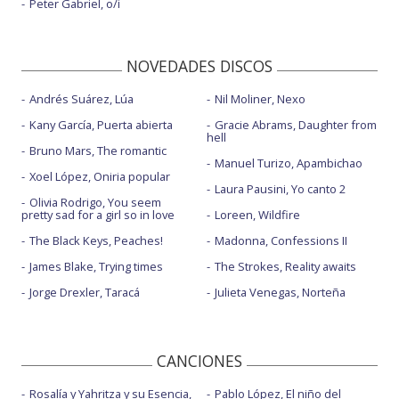
Peter Gabriel, o/i
NOVEDADES DISCOS
Andrés Suárez, Lúa
Nil Moliner, Nexo
Kany García, Puerta abierta
Gracie Abrams, Daughter from
hell
Bruno Mars, The romantic
Manuel Turizo, Apambichao
Xoel López, Oniria popular
Laura Pausini, Yo canto 2
Olivia Rodrigo, You seem
pretty sad for a girl so in love
Loreen, Wildfire
The Black Keys, Peaches!
Madonna, Confessions II
James Blake, Trying times
The Strokes, Reality awaits
Jorge Drexler, Taracá
Julieta Venegas, Norteña
CANCIONES
Rosalía y Yahritza y su Esencia,
Pablo López, El niño del