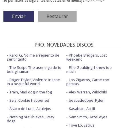
Se permiten las siguientes etiquetas en el mensaje <b> <i> <u>
PRO. NOVEDADES DISCOS
Karol G, No me arrepiento de
Phoebe Bridgers, Lost
sentir tanto
weekend
The Script, The user's guide to
Ellie Goulding, I know too
being human
much
Roger Taylor, Violence insane
Los Zigarros, Carne con
in a beautiful world
patatas
Train, Mad dog in the fog
Alex Warren, Wildchild
Eels, Cookie happened
beabadoobee, Pylon
Álvaro de Luna, Azulejos
Kasabian, Act III
Nothing but Thieves, Stray
Sam Smith, Hazel eyes
dogs
Tove Lo, Estrus