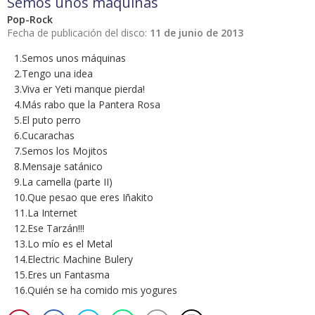
Semos unos máquinas
Pop-Rock
Fecha de publicación del disco:
11 de junio de 2013
1.Semos unos máquinas
2.Tengo una idea
3.Viva er Yeti manque pierda!
4.Más rabo que la Pantera Rosa
5.El puto perro
6.Cucarachas
7.Semos los Mojitos
8.Mensaje satánico
9.La camella (parte II)
10.Que pesao que eres Iñakito
11.La Internet
12.Ese Tarzán!!!
13.Lo mío es el Metal
14.Electric Machine Bulery
15.Eres un Fantasma
16.Quién se ha comido mis yogures