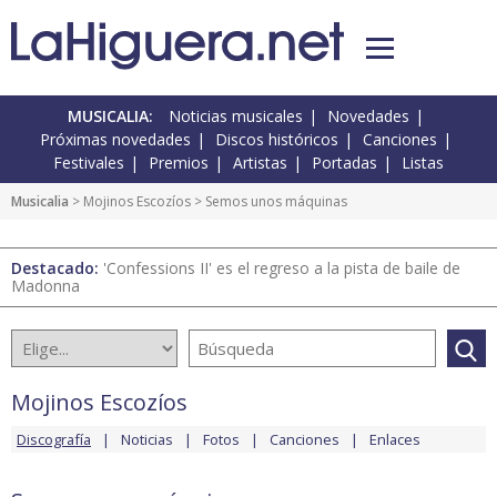
MUSICALIA:
Noticias musicales
Novedades
Próximas novedades
Discos históricos
Canciones
Festivales
Premios
Artistas
Portadas
Listas
Musicalia
>
Mojinos Escozíos
> Semos unos máquinas
Destacado:
'Confessions II' es el regreso a la pista de baile de
Madonna
Mojinos Escozíos
Discografía
Noticias
Fotos
Canciones
Enlaces