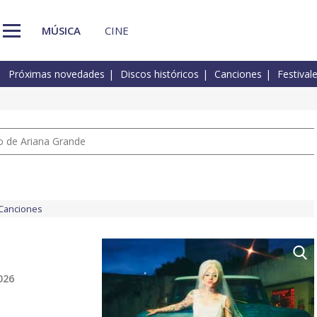
MÚSICA
CINE
Próximas novedades
Discos históricos
Canciones
Festival
io de Ariana Grande
Canciones
026