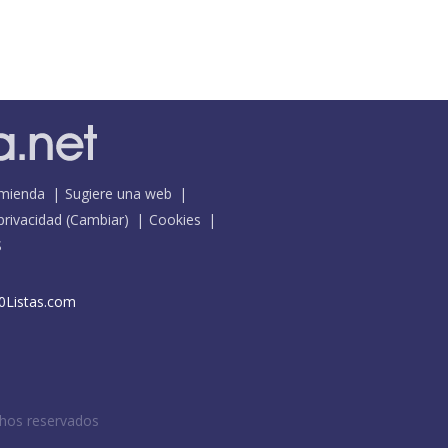
mienda
Sugiere una web
 privacidad
(
Cambiar
)
Cookies
S
0Listas.com
chos reservados