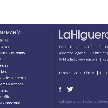
INEMANÍA
icias
telera
Contacto
Redacción
Reco
óximos estrenos
Aspectos legales
Política de
D
Publicidad y webmasters
RS
ances
ilers
Otros servicios:
Chistes
|
Top1
stivales + premios
ores y actrices
teles
x-office
LaHiguera.net. Todos los dere
a / directorio