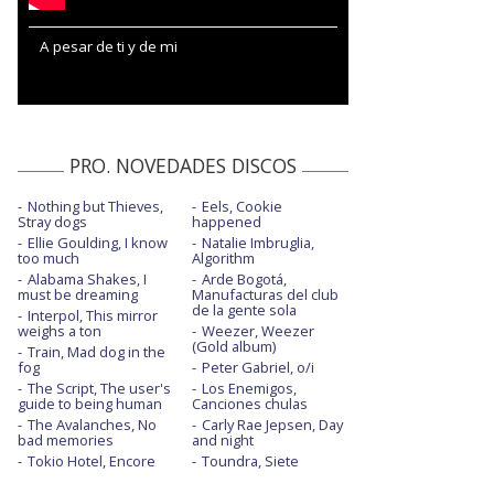
A pesar de ti y de mi
PRO. NOVEDADES DISCOS
Nothing but Thieves,
Eels, Cookie
Stray dogs
happened
Ellie Goulding, I know
Natalie Imbruglia,
too much
Algorithm
Alabama Shakes, I
Arde Bogotá,
must be dreaming
Manufacturas del club
de la gente sola
Interpol, This mirror
weighs a ton
Weezer, Weezer
(Gold album)
Train, Mad dog in the
fog
Peter Gabriel, o/i
The Script, The user's
Los Enemigos,
guide to being human
Canciones chulas
The Avalanches, No
Carly Rae Jepsen, Day
bad memories
and night
Tokio Hotel, Encore
Toundra, Siete