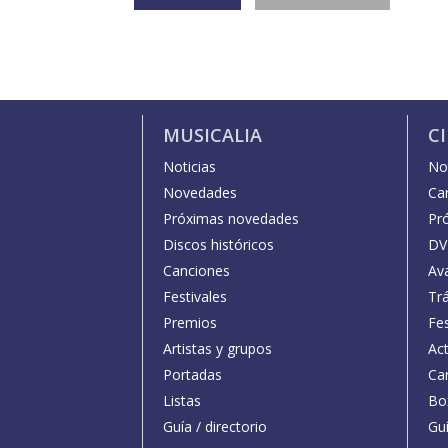
MUSICALIA
C
Noticias
Not
Novedades
Car
Próximas novedades
Pr
Discos históricos
DV
Canciones
Av
Festivales
Trá
Premios
Fe
Artistas y grupos
Act
Portadas
Car
Listas
Bo
Guía / directorio
Guí