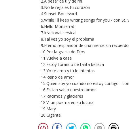
2.A pesar de ti y de mi
3.No le regales tu corazón
4.Sunset Boulevard
5.While I'll keep writing songs for you - con St. 
6.Hello Monserrat
7.Irracional cervical
8.Tal vez yo soy el problema
9.Eterno resplandor de una mente sin recuerdos
10.Por la gracia de Dios
11.Vuelve a casa
12.Estoy llorando de tanta belleza
13.Yo te amo y tú lo intentas
14.Reino de amor
15.Quién soy yo cuando no estoy contigo - c
16.Es tan sabio nuestro amor
17.Racimos y glaciares
18.Vi un poema en su locura
19.Mary
20.Gigante