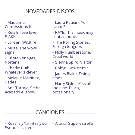
NOVEDADES DISCOS
Madonna,
Laura Pausini, Yo
Confessions II
canto 2
Rels B: love love
RAYE, This music may
FLAKK
contain hope.
Loreen, Wildfire
The Rolling Stones,
Foreign tongues
Muse, The wow!
signal
Holly Humberstone,
Cruel world
Julieta Venegas,
Norteña
Sienna Spiro, Visitor
Charlie Puth,
Robyn, Sexistential
Whatever's clever
James Blake, Trying
Melanie Martinez,
times
Hades
Harry Styles, Kiss all
Ana Torroja, Se ha
the time. Disco,
acabado el show
occasionally.
CANCIONES
Rosalía y Yahritza y su
Aitana, Superestrella
Esencia, La perla