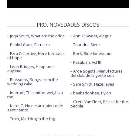
Asilo - con Jorge Drexler
Aunque te mueras por volver
PRO. NOVEDADES DISCOS
Biutiful
Jorja Smith, What are the odds
Anni B Sweet, Alegría
Dispara lentamente - con Manuel Carrasco
Pablo López, El cuatro
Toundra, Siete
Esto es amor - con Conociendo Rusia
Ezra Collective, Here because
Beck, Ride lonesome
of hope
Femme fatale
Kasabian, Act III
Leon Bridges, Happiness
La mujer - con Gloria Trevi
anytime
Arde Bogotá, Manufacturas
del club de la gente sola
Blossoms, Songs from the
La tirana - con Nathy Peluso
wedding cake
Sam Smith, Hazel eyes
Mi buen amor - con Bunbury
Interpol, This mirror weighs a
beabadoobee, Pylon
ton
NO+SAD
Greta Van Fleet, Palace for the
Karol G, No me arrepiento de
people
sentir tanto
Otra noche de llorar
Train, Mad dog in the fog
Que se sepa nuestro amor - con Alejandro Fernández
Se me va a quemar el corazón