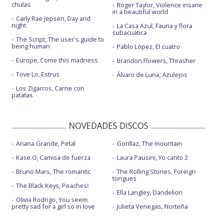
chulas
Roger Taylor, Violence insane
in a beautiful world
Carly Rae Jepsen, Day and
night
La Casa Azul, Fauna y flora
subacuática
The Script, The user's guide to
being human
Pablo López, El cuatro
Europe, Come this madness
Brandon Flowers, Thrasher
Tove Lo, Estrus
Álvaro de Luna, Azulejos
Los Zigarros, Carne con
patatas
NOVEDADES DISCOS
Ariana Grande, Petal
Gorillaz, The mountain
Kase.O, Camisa de fuerza
Laura Pausini, Yo canto 2
Bruno Mars, The romantic
The Rolling Stones, Foreign
tongues
The Black Keys, Peaches!
Ella Langley, Dandelion
Olivia Rodrigo, You seem
pretty sad for a girl so in love
Julieta Venegas, Norteña