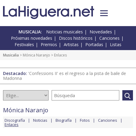
MUSICALIA:
Noticias musicales
Novedades
Próximas novedades
Discos históricos
Canciones
Festivales
Premios
Artistas
Portadas
Listas
Musicalia
>
Mónica Naranjo
> Enlaces
Destacado:
'Confessions II' es el regreso a la pista de baile de
Madonna
Mónica Naranjo
Discografía
Noticias
Biografía
Fotos
Canciones
Enlaces