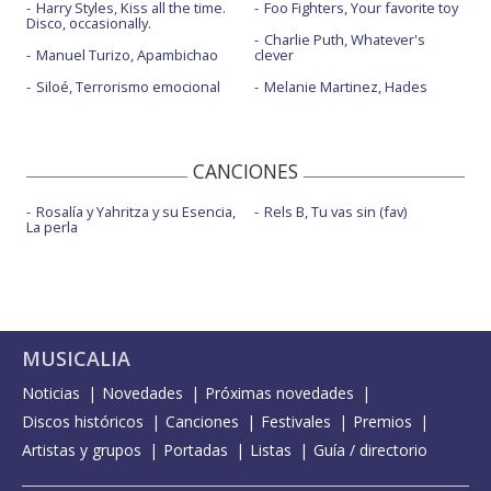
Harry Styles, Kiss all the time.
Foo Fighters, Your favorite toy
Disco, occasionally.
Charlie Puth, Whatever's
Manuel Turizo, Apambichao
clever
Siloé, Terrorismo emocional
Melanie Martinez, Hades
CANCIONES
Rosalía y Yahritza y su Esencia,
Rels B, Tu vas sin (fav)
La perla
MUSICALIA
Noticias
Novedades
Próximas novedades
Discos históricos
Canciones
Festivales
Premios
Artistas y grupos
Portadas
Listas
Guía / directorio