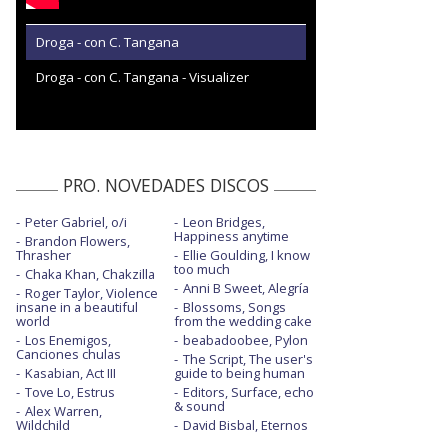
Droga - con C. Tangana
Droga - con C. Tangana - Visualizer
PRO. NOVEDADES DISCOS
Peter Gabriel, o/i
Leon Bridges,
Happiness anytime
Brandon Flowers,
Thrasher
Ellie Goulding, I know
too much
Chaka Khan, Chakzilla
Anni B Sweet, Alegría
Roger Taylor, Violence
insane in a beautiful
Blossoms, Songs
world
from the wedding cake
Los Enemigos,
beabadoobee, Pylon
Canciones chulas
The Script, The user's
Kasabian, Act III
guide to being human
Tove Lo, Estrus
Editors, Surface, echo
& sound
Alex Warren,
Wildchild
David Bisbal, Eternos