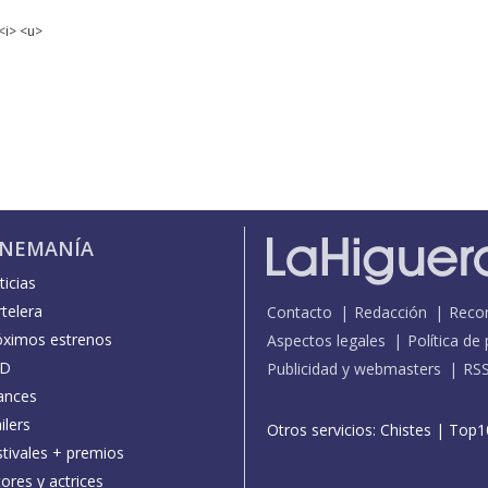
<i> <u>
INEMANÍA
icias
telera
Contacto
Redacción
Reco
óximos estrenos
Aspectos legales
Política de
D
Publicidad y webmasters
RS
ances
ilers
Otros servicios:
Chistes
|
Top1
stivales + premios
ores y actrices