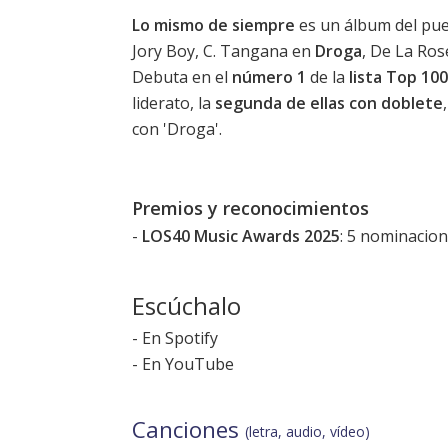
Lo mismo de siempre
es un álbum del pu
Jory Boy, C. Tangana en
Droga
, De La Ros
Debuta en el
número 1
de la
lista Top 10
liderato, la
segunda de ellas con doblete
con '
Droga
'.
Premios y reconocimientos
-
LOS40 Music Awards 2025
: 5 nominacio
Escúchalo
-
En Spotify
-
En YouTube
Canciones
(letra, audio, vídeo)