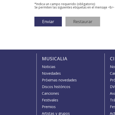
*Indica un campo requerido (obligatorio)
Se permiten las siguientes etiquetas en el mensaje <b> 
MUSICALIA
C
Noticias
Not
Novedades
Car
Próximas novedades
Pr
Discos históricos
DV
Canciones
Av
Festivales
Trá
Premios
Fe
Artistas y grupos
Act