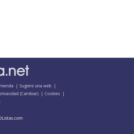
mienda
Sugiere una web
 privacidad
(
Cambiar
)
Cookies
S
0Listas.com