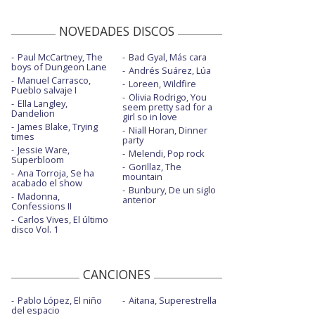
NOVEDADES DISCOS
Paul McCartney, The
Bad Gyal, Más cara
boys of Dungeon Lane
Andrés Suárez, Lúa
Manuel Carrasco,
Loreen, Wildfire
Pueblo salvaje I
Olivia Rodrigo, You
Ella Langley,
seem pretty sad for a
Dandelion
girl so in love
James Blake, Trying
Niall Horan, Dinner
times
party
Jessie Ware,
Melendi, Pop rock
Superbloom
Gorillaz, The
Ana Torroja, Se ha
mountain
acabado el show
Bunbury, De un siglo
Madonna,
anterior
Confessions II
Carlos Vives, El último
disco Vol. 1
CANCIONES
Pablo López, El niño
Aitana, Superestrella
del espacio