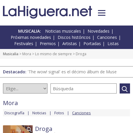
MUSICALIA:
Noticias musicales
Novedades
Próximas novedades
Discos históricos
Canciones
Festivales
Premios
Artistas
Portadas
Listas
Musicalia
>
Mora
>
Lo mismo de siempre
> Droga
Destacado:
'The wow! signal' es el décimo álbum de Muse
Mora
Discografía
Noticias
Fotos
Canciones
Droga