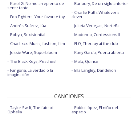
Karol G, No me arrepiento de
Bunbury, De un siglo anterior
sentir tanto
Charlie Puth, Whatever's
Foo Fighters, Your favorite toy
clever
Andrés Suárez, Lúa
Julieta Venegas, Norteña
Robyn, Sexistential
Madonna, Confessions II
Charli xcx, Music, fashion, film
FLO, Therapy at the club
Jessie Ware, Superbloom
Kany García, Puerta abierta
The Black Keys, Peaches!
Malú, Quince
Fangoria, La verdad o la
Ella Langley, Dandelion
imaginación
CANCIONES
Taylor Swift, The fate of
Pablo López, El niño del
Ophelia
espacio