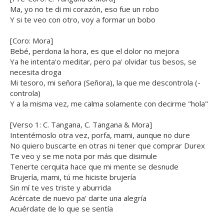
Ma, yo no te di mi corazón, eso fue un robo
Y si te veo con otro, voy a formar un bobo
[Coro: Mora]
Bebé, perdona la hora, es que el dolor no mejora
Ya he intenta'o mеditar, pero pa' olvidar tus besos, se
nеcesita droga
Mi tesoro, mi señora (Señora), la que me descontrola (-
controla)
Y a la misma vez, me calma solamente con decirme "hola"
[Verso 1: C. Tangana, C. Tangana & Mora]
Intentémoslo otra vez, porfa, mami, aunque no dure
No quiero buscarte en otras ni tener que comprar Durex
Te veo y se me nota por más que disimule
Tenerte cerquita hace que mi mente se desnude
Brujería, mami, tú me hiciste brujería
Sin mí te ves triste y aburrida
Acércate de nuevo pa' darte una alegría
Acuérdate de lo que se sentía