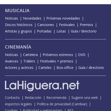
MUSICALIA
Noticias
Novedades
Próximas novedades
Discos históricos
Canciones
Festivales
Premios
Artistas y grupos
Portadas
Listas
Guía / directorio
CINEMANÍA
Noticias
Cartelera
Próximos estrenos
DVD
Avances
Tráilers
Festivales + premios
Actores y actrices
Carteles
Box-office
Guía / directorio
Contacto
Redacción
Recomienda
Sugiere una web
Aspectos legales
Política de privacidad
(
Cambiar
)
Cookies
Publicidad y webmasters
RSS