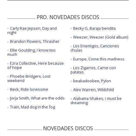
PRO. NOVEDADES DISCOS
Carly Rae Jepsen, Day and
Becky G, Baraja bendita
night
Weezer, Weezer (Gold album)
Brandon Flowers, Thrasher
Los Enemigos, Canciones
Ellie Goulding, I know too
chulas
much
Europe, Come this madness
Ezra Collective, Here because
of hope
Los Zigarros, Carne con
patatas
Phoebe Bridgers, Lost
weekend
beabadoobee, Pylon
Beck, Ride lonesome
Alex Warren, Wildchild
Jorja Smith, What are the odds
Alabama Shakes, I must be
dreaming
Train, Mad dog in the fog
NOVEDADES DISCOS