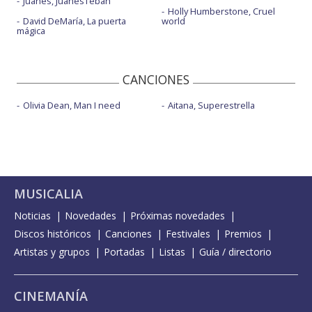
Juanes, JuanesTeban
Holly Humberstone, Cruel
David DeMaría, La puerta
world
mágica
CANCIONES
Olivia Dean, Man I need
Aitana, Superestrella
MUSICALIA
Noticias
Novedades
Próximas novedades
Discos históricos
Canciones
Festivales
Premios
Artistas y grupos
Portadas
Listas
Guía / directorio
CINEMANÍA