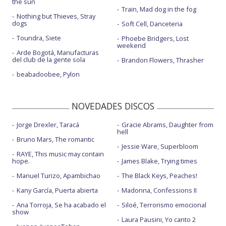
the sun
Train, Mad dog in the fog
Nothing but Thieves, Stray
dogs
Soft Cell, Danceteria
Toundra, Siete
Phoebe Bridgers, Lost
weekend
Arde Bogotá, Manufacturas
del club de la gente sola
Brandon Flowers, Thrasher
beabadoobee, Pylon
NOVEDADES DISCOS
Jorge Drexler, Taracá
Gracie Abrams, Daughter from
hell
Bruno Mars, The romantic
Jessie Ware, Superbloom
RAYE, This music may contain
hope.
James Blake, Trying times
Manuel Turizo, Apambichao
The Black Keys, Peaches!
Kany García, Puerta abierta
Madonna, Confessions II
Ana Torroja, Se ha acabado el
Siloé, Terrorismo emocional
show
Laura Pausini, Yo canto 2