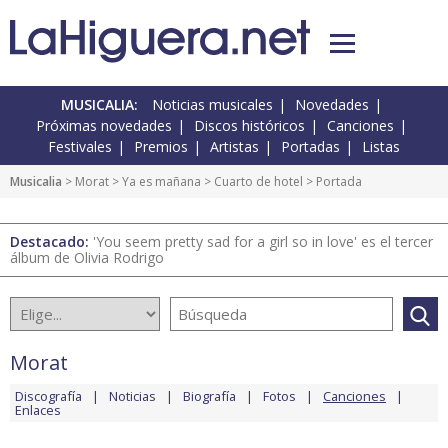
MUSICALIA:
Noticias musicales
Novedades
Próximas novedades
Discos históricos
Canciones
Festivales
Premios
Artistas
Portadas
Listas
Musicalia
>
Morat
>
Ya es mañana
>
Cuarto de hotel
> Portada
Destacado:
'You seem pretty sad for a girl so in love' es el tercer
álbum de Olivia Rodrigo
Morat
Discografía
Noticias
Biografía
Fotos
Canciones
Enlaces