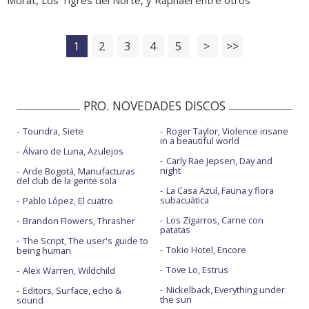
1
2
3
4
5
>
>>
PRO. NOVEDADES DISCOS
Toundra, Siete
Roger Taylor, Violence insane
in a beautiful world
Álvaro de Luna, Azulejos
Carly Rae Jepsen, Day and
night
Arde Bogotá, Manufacturas
del club de la gente sola
La Casa Azul, Fauna y flora
subacuática
Pablo López, El cuatro
Los Zigarros, Carne con
Brandon Flowers, Thrasher
patatas
The Script, The user's guide to
Tokio Hotel, Encore
being human
Tove Lo, Estrus
Alex Warren, Wildchild
Nickelback, Everything under
Editors, Surface, echo &
the sun
sound