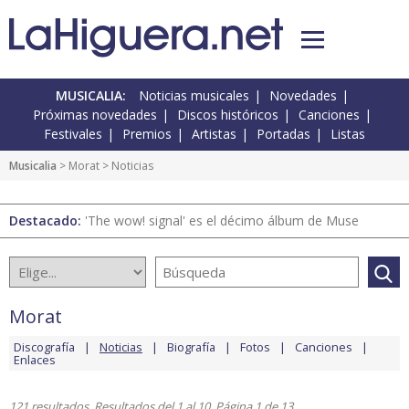
MUSICALIA:
Noticias musicales
Novedades
Próximas novedades
Discos históricos
Canciones
Festivales
Premios
Artistas
Portadas
Listas
Musicalia
>
Morat
> Noticias
Destacado:
'The wow! signal' es el décimo álbum de Muse
Morat
Discografía
Noticias
Biografía
Fotos
Canciones
Enlaces
121 resultados. Resultados del 1 al 10. Página 1 de 13