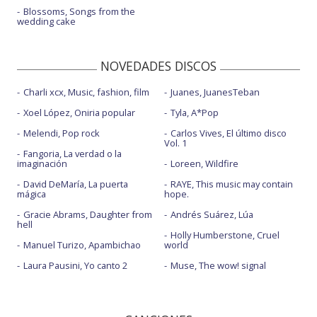
Blossoms, Songs from the
wedding cake
NOVEDADES DISCOS
Charli xcx, Music, fashion, film
Juanes, JuanesTeban
Xoel López, Oniria popular
Tyla, A*Pop
Melendi, Pop rock
Carlos Vives, El último disco
Vol. 1
Fangoria, La verdad o la
imaginación
Loreen, Wildfire
David DeMaría, La puerta
RAYE, This music may contain
mágica
hope.
Gracie Abrams, Daughter from
Andrés Suárez, Lúa
hell
Holly Humberstone, Cruel
Manuel Turizo, Apambichao
world
Laura Pausini, Yo canto 2
Muse, The wow! signal