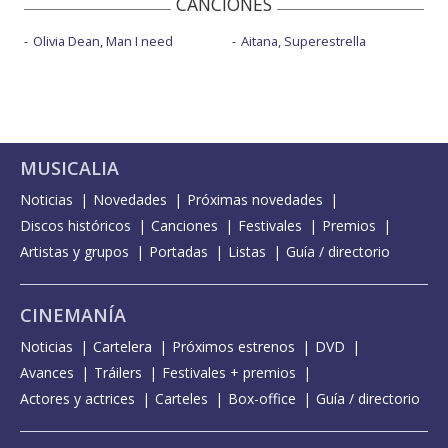
CANCIONES
Olivia Dean, Man I need
Aitana, Superestrella
MUSICALIA
Noticias
Novedades
Próximas novedades
Discos históricos
Canciones
Festivales
Premios
Artistas y grupos
Portadas
Listas
Guía / directorio
CINEMANÍA
Noticias
Cartelera
Próximos estrenos
DVD
Avances
Tráilers
Festivales + premios
Actores y actrices
Carteles
Box-office
Guía / directorio