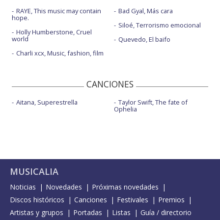
RAYE, This music may contain
Bad Gyal, Más cara
hope.
Siloé, Terrorismo emocional
Holly Humberstone, Cruel
world
Quevedo, El baifo
Charli xcx, Music, fashion, film
CANCIONES
Aitana, Superestrella
Taylor Swift, The fate of
Ophelia
MUSICALIA
Noticias
Novedades
Próximas novedades
Discos históricos
Canciones
Festivales
Premios
Artistas y grupos
Portadas
Listas
Guía / directorio