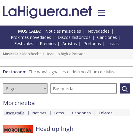
MUSICALIA:
Noticias musicales
Novedades
Próximas novedades
Discos históricos
Canciones
Festivales
Premios
Artistas
Portadas
Listas
Musicalia
>
Morcheeba
>
Head up high
> Portada
Destacado:
'The wow! signal' es el décimo álbum de Muse
Morcheeba
Discografía
Noticias
Fotos
Canciones
Enlaces
Head up high