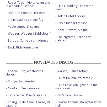
Roger Taylor, Violence insane
in a beautiful world
Ellie Goulding, I know too
much
Brandon Flowers, Thrasher
Tokio Hotel, Encore
Train, Mad dog in the fog
David Bisbal, Eternos
Pablo López, El cuatro
Anni B Sweet, Alegría
Weezer, Weezer (Gold album)
Los Zigarros, Carne con
patatas
Europe, Come this madness
Beck, Ride lonesome
NOVEDADES DISCOS
Charlie Puth, Whatever's
Juanes, JuanesTeban
clever
Laura Pausini, Yo canto 2
Robyn, Sexistential
La La Love You, ¿Por qué me
Gorillaz, The mountain
miráis así?
Kany García, Puerta abierta
Nil Moliner, Nexo
Triángulo de Amor Bizarro, Mi
Gracie Abrams, Daughter from
catedral
hell