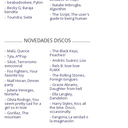
beabadoobee, Pylon
Natalie Imbruglia,
Becky G, Baraja
Algorithm
bendita
The Script, The user's
Toundra, Siete
guide to being human
NOVEDADES DISCOS
Malú, Quince
The Black Keys,
Peaches!
Tyla, A*Pop
Andrés Suárez, Lúa
Siloé, Terrorismo
emocional
Rels B: love love
FLAKK
Foo Fighters, Your
favorite toy
The Rolling Stones,
Foreign tongues
Niall Horan, Dinner
party
Gracie Abrams,
Daughter from hell
Julieta Venegas,
Norteña
Ella Langley,
Dandelion
Olivia Rodrigo, You
seem pretty sad for a
Harry Styles, Kiss all
girl so in love
the time. Disco,
occasionally.
Gorillaz, The
mountain
Fangoria, La verdad o
la imaginación