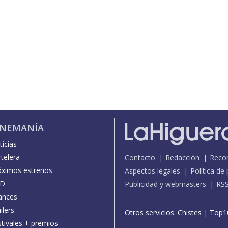
INEMANÍA
icias
telera
Contacto
Redacción
Reco
óximos estrenos
Aspectos legales
Política de
D
Publicidad y webmasters
RS
ances
ilers
Otros servicios:
Chistes
|
Top1
stivales + premios