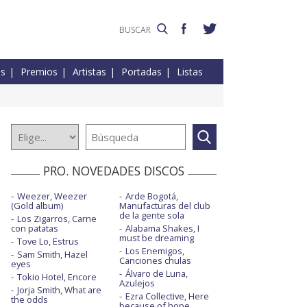
es
Premios
Artistas
Portadas
Listas
PRO. NOVEDADES DISCOS
Weezer, Weezer
Arde Bogotá,
(Gold album)
Manufacturas del club
de la gente sola
Los Zigarros, Carne
con patatas
Alabama Shakes, I
must be dreaming
Tove Lo, Estrus
Los Enemigos,
Sam Smith, Hazel
Canciones chulas
eyes
Álvaro de Luna,
Tokio Hotel, Encore
Azulejos
Jorja Smith, What are
Ezra Collective, Here
the odds
because of hope