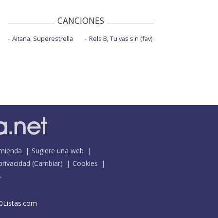
CANCIONES
Aitana, Superestrella
Rels B, Tu vas sin (fav)
mienda
Sugiere una web
 privacidad
(
Cambiar
)
Cookies
S
0Listas.com