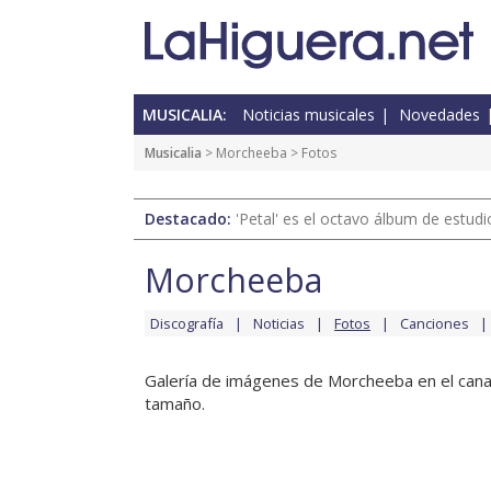
MUSICALIA:
Noticias musicales
Novedades
Musicalia
>
Morcheeba
> Fotos
Destacado:
'Petal' es el octavo álbum de estud
Morcheeba
Discografía
Noticias
Fotos
Canciones
Galería de imágenes de Morcheeba en el canal
tamaño.