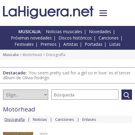
MUSICALIA:
Noticias musicales
Novedades
Próximas novedades
Discos históricos
Canciones
Festivales
Premios
Artistas
Portadas
Listas
Musicalia
>
Motörhead
> Discografía
Destacado:
'You seem pretty sad for a girl so in love' es el tercer
álbum de Olivia Rodrigo
Motörhead
Discografía
Noticias
Canciones
Enlaces
2025