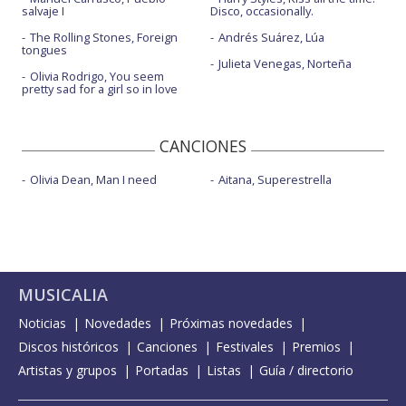
salvaje I
Disco, occasionally.
The Rolling Stones, Foreign
Andrés Suárez, Lúa
tongues
Julieta Venegas, Norteña
Olivia Rodrigo, You seem
pretty sad for a girl so in love
CANCIONES
Olivia Dean, Man I need
Aitana, Superestrella
MUSICALIA
Noticias
Novedades
Próximas novedades
Discos históricos
Canciones
Festivales
Premios
Artistas y grupos
Portadas
Listas
Guía / directorio