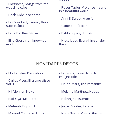
sound
Blossoms, Songs from the
wedding cake
Roger Taylor, Violence insane
in a beautiful world
Beck, Ride lonesome
Anni B Sweet, Alegría
La Casa Azul, Fauna y flora
subacuática
Camela, Titánicos
Lana Del Rey, Stove
Pablo López, El cuatro
Ellie Goulding, I know too
Nickelback, Everything under
much
the sun
NOVEDADES DISCOS
Ella Langley, Dandelion
Fangoria, La verdad o la
imaginación
Carlos Vives, El último disco
Vol. 1
Bruno Mars, The romantic
Nil Moliner, Nexo
Melanie Martinez, Hades
Bad Gyal, Más cara
Robyn, Sexistential
Melendi, Pop rock
Jorge Drexler, Taracá
Manuel Carrasco, Pueblo
Harry Styles, Kiss all the time.