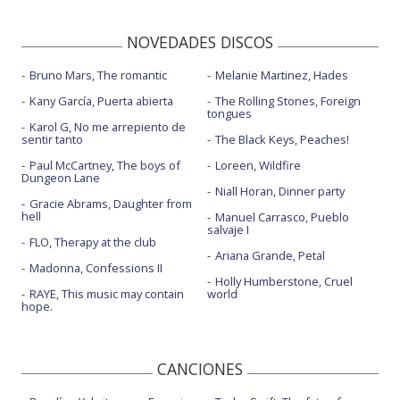
NOVEDADES DISCOS
Bruno Mars, The romantic
Melanie Martinez, Hades
Kany García, Puerta abierta
The Rolling Stones, Foreign
tongues
Karol G, No me arrepiento de
sentir tanto
The Black Keys, Peaches!
Paul McCartney, The boys of
Loreen, Wildfire
Dungeon Lane
Niall Horan, Dinner party
Gracie Abrams, Daughter from
hell
Manuel Carrasco, Pueblo
salvaje I
FLO, Therapy at the club
Ariana Grande, Petal
Madonna, Confessions II
Holly Humberstone, Cruel
RAYE, This music may contain
world
hope.
CANCIONES