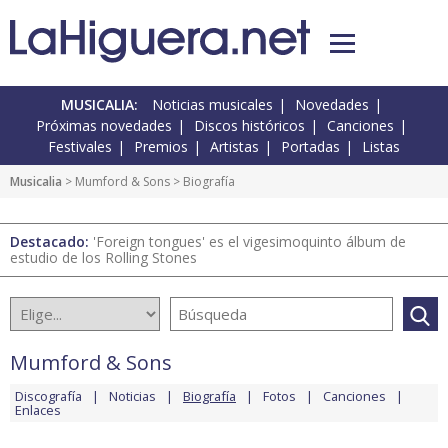
MUSICALIA:
Noticias musicales
Novedades
Próximas novedades
Discos históricos
Canciones
Festivales
Premios
Artistas
Portadas
Listas
Musicalia
>
Mumford & Sons
> Biografía
Destacado:
'Foreign tongues' es el vigesimoquinto álbum de
estudio de los Rolling Stones
Mumford & Sons
Discografía
Noticias
Biografía
Fotos
Canciones
Enlaces