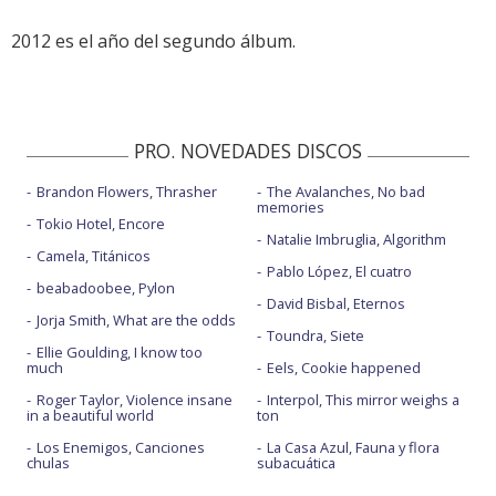
2012 es el año del segundo álbum.
PRO. NOVEDADES DISCOS
Brandon Flowers, Thrasher
The Avalanches, No bad
memories
Tokio Hotel, Encore
Natalie Imbruglia, Algorithm
Camela, Titánicos
Pablo López, El cuatro
beabadoobee, Pylon
David Bisbal, Eternos
Jorja Smith, What are the odds
Toundra, Siete
Ellie Goulding, I know too
much
Eels, Cookie happened
Roger Taylor, Violence insane
Interpol, This mirror weighs a
in a beautiful world
ton
Los Enemigos, Canciones
La Casa Azul, Fauna y flora
chulas
subacuática