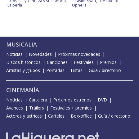
Rosalía y Yahritza y su Esencia,
Taylor Swift, The fate of
La perla
Ophelia
MUSICALIA
Noticias
Novedades
Próximas novedades
Discos históricos
Canciones
Festivales
Premios
Artistas y grupos
Portadas
Listas
Guía / directorio
CINEMANÍA
Noticias
Cartelera
Próximos estrenos
DVD
Avances
Tráilers
Festivales + premios
Actores y actrices
Carteles
Box-office
Guía / directorio