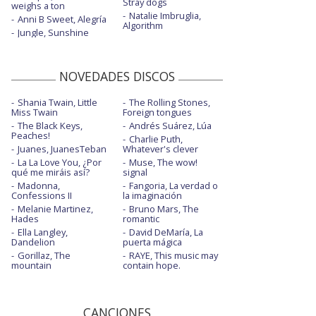
Stray dogs
weighs a ton
Natalie Imbruglia,
Anni B Sweet, Alegría
Algorithm
Jungle, Sunshine
NOVEDADES DISCOS
Shania Twain, Little
The Rolling Stones,
Miss Twain
Foreign tongues
The Black Keys,
Andrés Suárez, Lúa
Peaches!
Charlie Puth,
Juanes, JuanesTeban
Whatever's clever
La La Love You, ¿Por
Muse, The wow!
qué me miráis así?
signal
Madonna,
Fangoria, La verdad o
Confessions II
la imaginación
Melanie Martinez,
Bruno Mars, The
Hades
romantic
Ella Langley,
David DeMaría, La
Dandelion
puerta mágica
Gorillaz, The
RAYE, This music may
mountain
contain hope.
CANCIONES