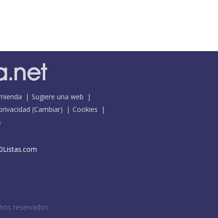
mienda
Sugiere una web
 privacidad
(
Cambiar
)
Cookies
S
0Listas.com
chos reservados