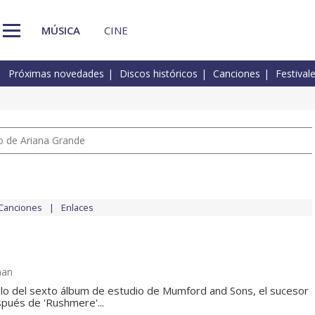
MÚSICA
CINE
Próximas novedades
Discos históricos
Canciones
Festival
io de Ariana Grande
Canciones
Enlaces
man
ítulo del sexto álbum de estudio de Mumford and Sons, el sucesor
pués de 'Rushmere'...