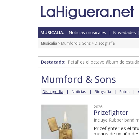
MUSICALIA:
Noticias musicales
Novedades
Musicalia
>
Mumford & Sons
> Discografía
Destacado:
'Petal' es el octavo álbum de estud
Mumford & Sons
Discografía
Noticias
Biografía
Fotos
2026
Prizefighter
Incluye Rubber band 
Prizefighter es el t
menos de un año des