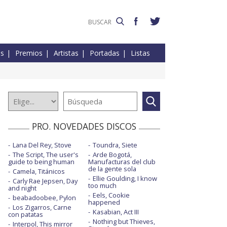
es
Premios
Artistas
Portadas
Listas
PRO. NOVEDADES DISCOS
Lana Del Rey, Stove
Toundra, Siete
The Script, The user's
Arde Bogotá,
guide to being human
Manufacturas del club
de la gente sola
Camela, Titánicos
Ellie Goulding, I know
Carly Rae Jepsen, Day
too much
and night
Eels, Cookie
beabadoobee, Pylon
happened
Los Zigarros, Carne
Kasabian, Act III
con patatas
Nothing but Thieves,
Interpol, This mirror