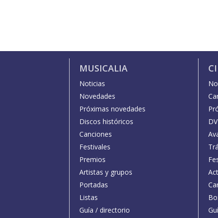
MUSICALIA
C
Noticias
Not
Novedades
Car
Próximas novedades
Pr
Discos históricos
DV
Canciones
Av
Festivales
Trá
Premios
Fe
Artistas y grupos
Act
Portadas
Car
Listas
Bo
Guía / directorio
Guí