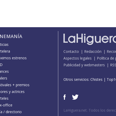
INEMANÍA
icias
telera
Contacto
Redacción
Reco
óximos estrenos
Aspectos legales
Política de
D
Publicidad y webmasters
RS
ances
ilers
Otros servicios:
Chistes
|
Top1
stivales + premios
ores y actrices
teles
x-office
LaHiguera.net. Todos los dere
a / directorio