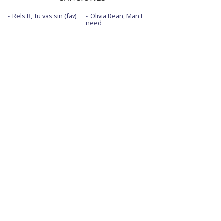
Rels B, Tu vas sin (fav)
Olivia Dean, Man I
need