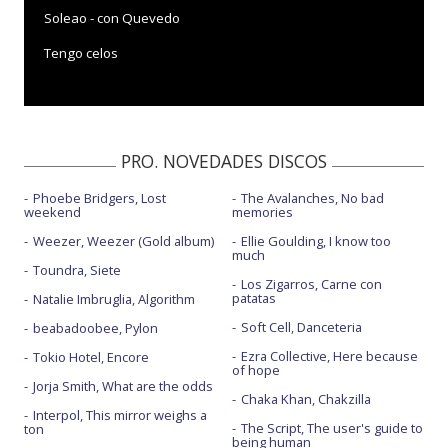
Soleao - con Quevedo
Tengo celos
PRO. NOVEDADES DISCOS
Phoebe Bridgers, Lost
The Avalanches, No bad
weekend
memories
Weezer, Weezer (Gold album)
Ellie Goulding, I know too
much
Toundra, Siete
Los Zigarros, Carne con
patatas
Natalie Imbruglia, Algorithm
Soft Cell, Danceteria
beabadoobee, Pylon
Ezra Collective, Here because
Tokio Hotel, Encore
of hope
Jorja Smith, What are the odds
Chaka Khan, Chakzilla
Interpol, This mirror weighs a
The Script, The user's guide to
ton
being human