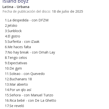
Island boyz
Latina - Urbana
Fecha de publicación del disco:
18 de julio de 2025
1.La despedida - con DFZM
2.Jetsko
3.Sunblock
4.El gistro
5.Surferita - con iZaak
6.Me haces falta
7.No hay break - con Omah Lay
8.Tengo celos
9.Expectativas
10.De gym
11.Soleao - con Quevedo
12.Buchanans 18
13.Mar abierto
14.Por un qlo así
15.Señora - con Manuel Turizo
16.Rica bebé - con De La Ghetto
17.Se reveló