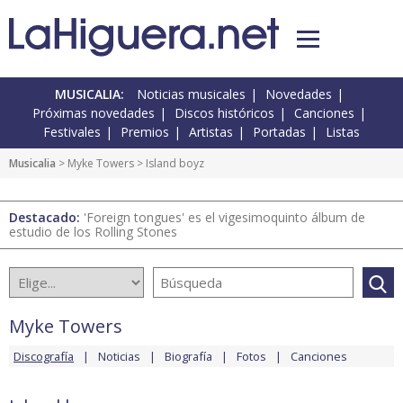
MUSICALIA:
Noticias musicales
Novedades
Próximas novedades
Discos históricos
Canciones
Festivales
Premios
Artistas
Portadas
Listas
Musicalia
>
Myke Towers
> Island boyz
Destacado:
'Foreign tongues' es el vigesimoquinto álbum de
estudio de los Rolling Stones
Myke Towers
Discografía
Noticias
Biografía
Fotos
Canciones