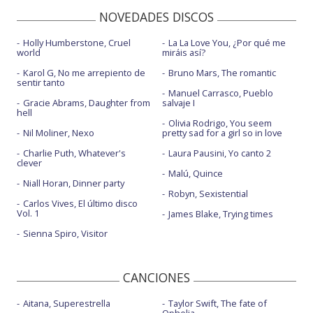
NOVEDADES DISCOS
Holly Humberstone, Cruel
La La Love You, ¿Por qué me
world
miráis así?
Karol G, No me arrepiento de
Bruno Mars, The romantic
sentir tanto
Manuel Carrasco, Pueblo
Gracie Abrams, Daughter from
salvaje I
hell
Olivia Rodrigo, You seem
Nil Moliner, Nexo
pretty sad for a girl so in love
Charlie Puth, Whatever's
Laura Pausini, Yo canto 2
clever
Malú, Quince
Niall Horan, Dinner party
Robyn, Sexistential
Carlos Vives, El último disco
Vol. 1
James Blake, Trying times
Sienna Spiro, Visitor
CANCIONES
Aitana, Superestrella
Taylor Swift, The fate of