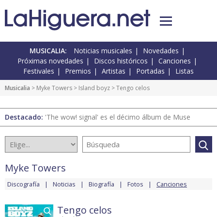
MUSICALIA:
Noticias musicales
Novedades
Próximas novedades
Discos históricos
Canciones
Festivales
Premios
Artistas
Portadas
Listas
Musicalia
>
Myke Towers
>
Island boyz
> Tengo celos
Destacado:
'The wow! signal' es el décimo álbum de Muse
Myke Towers
Discografía
Noticias
Biografía
Fotos
Canciones
Tengo celos