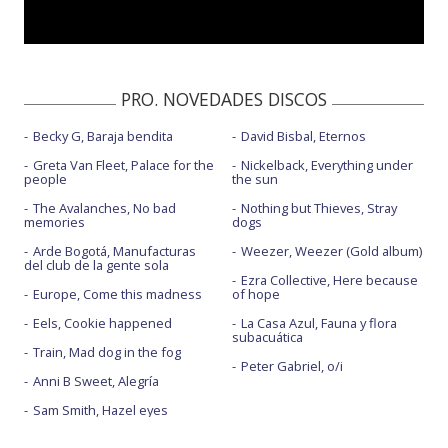
PRO. NOVEDADES DISCOS
Becky G, Baraja bendita
David Bisbal, Eternos
Greta Van Fleet, Palace for the
Nickelback, Everything under
people
the sun
The Avalanches, No bad
Nothing but Thieves, Stray
memories
dogs
Arde Bogotá, Manufacturas
Weezer, Weezer (Gold album)
del club de la gente sola
Ezra Collective, Here because
Europe, Come this madness
of hope
Eels, Cookie happened
La Casa Azul, Fauna y flora
subacuática
Train, Mad dog in the fog
Peter Gabriel, o/i
Anni B Sweet, Alegría
Sam Smith, Hazel eyes