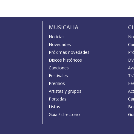
MUSICALIA
C
Noticias
Not
Novedades
Car
Próximas novedades
Pr
Discos históricos
DV
Canciones
Av
Festivales
Trá
Premios
Fe
Artistas y grupos
Act
Portadas
Car
Listas
Bo
Guía / directorio
Guí