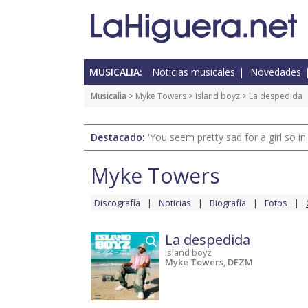
MUSICALIA:
Noticias musicales
Novedades
Musicalia
>
Myke Towers
>
Island boyz
> La despedida
Destacado:
'You seem pretty sad for a girl so in
Myke Towers
Discografía
Noticias
Biografía
Fotos
La despedida
Island boyz
Myke Towers
,
DFZM