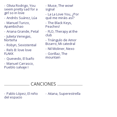
Olivia Rodrigo, You
Muse, The wow!
seem pretty sad for a
signal
girl so in love
La La Love You, ¿Por
Andrés Suárez, Lúa
qué me miráis así?
Manuel Turizo,
The Black Keys,
Apambichao
Peaches!
Ariana Grande, Petal
FLO, Therapy at the
club
Julieta Venegas,
Norteña
Triángulo de Amor
Bizarro, Mi catedral
Robyn, Sexistential
Nil Moliner, Nexo
Rels B: love love
FLAKK
Gorillaz, The
mountain
Quevedo, El baifo
Manuel Carrasco,
Pueblo salvaje I
CANCIONES
Pablo López, El niño
Aitana, Superestrella
del espacio