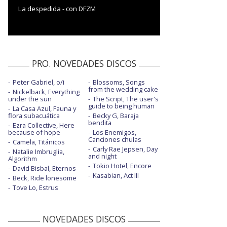
La despedida - con DFZM
PRO. NOVEDADES DISCOS
Peter Gabriel, o/i
Blossoms, Songs
from the wedding cake
Nickelback, Everything
under the sun
The Script, The user's
guide to being human
La Casa Azul, Fauna y
flora subacuática
Becky G, Baraja
bendita
Ezra Collective, Here
because of hope
Los Enemigos,
Canciones chulas
Camela, Titánicos
Carly Rae Jepsen, Day
Natalie Imbruglia,
and night
Algorithm
Tokio Hotel, Encore
David Bisbal, Eternos
Kasabian, Act III
Beck, Ride lonesome
Tove Lo, Estrus
NOVEDADES DISCOS