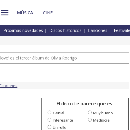
MÚSICA
CINE
Próximas novedades
Discos históricos
Canciones
Festival
 love' es el tercer álbum de Olivia Rodrigo
Canciones
El disco te parece que es:
Genial
Muy bueno
Interesante
Mediocre
Un rollo