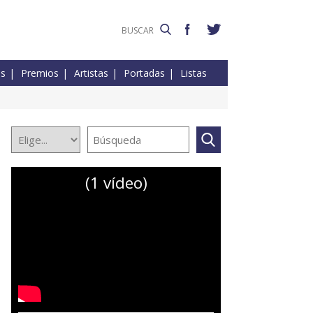
es
Premios
Artistas
Portadas
Listas
(1 vídeo)