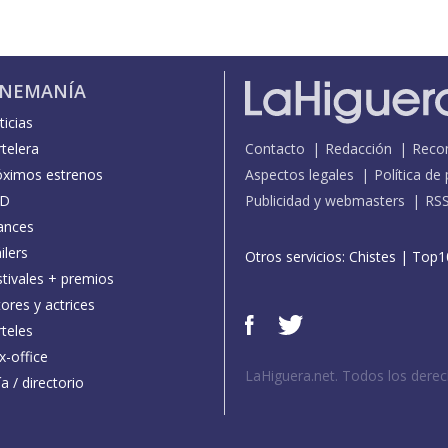
INEMANÍA
icias
telera
Contacto
Redacción
Reco
óximos estrenos
Aspectos legales
Política de
D
Publicidad y webmasters
RS
ances
ilers
Otros servicios:
Chistes
|
Top1
stivales + premios
ores y actrices
teles
x-office
LaHiguera.net. Todos los dere
a / directorio