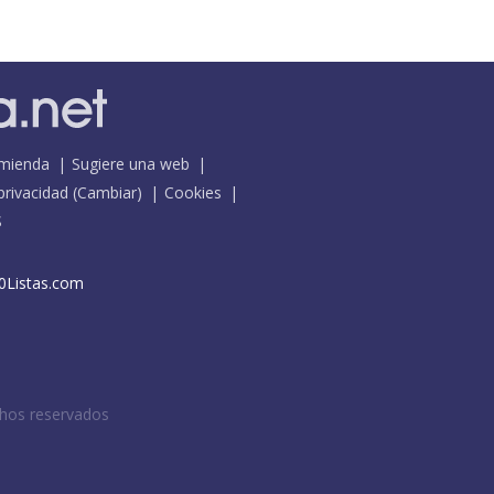
mienda
Sugiere una web
 privacidad
(
Cambiar
)
Cookies
S
0Listas.com
chos reservados