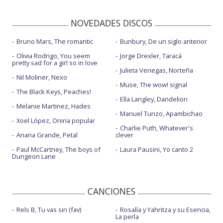
NOVEDADES DISCOS
Bruno Mars, The romantic
Bunbury, De un siglo anterior
Olivia Rodrigo, You seem
Jorge Drexler, Taracá
pretty sad for a girl so in love
Julieta Venegas, Norteña
Nil Moliner, Nexo
Muse, The wow! signal
The Black Keys, Peaches!
Ella Langley, Dandelion
Melanie Martinez, Hades
Manuel Turizo, Apambichao
Xoel López, Oniria popular
Charlie Puth, Whatever's
Ariana Grande, Petal
clever
Paul McCartney, The boys of
Laura Pausini, Yo canto 2
Dungeon Lane
CANCIONES
Rels B, Tu vas sin (fav)
Rosalía y Yahritza y su Esencia,
La perla