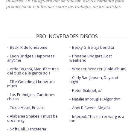
titulares. En LaHiguera.net se utilizan exclusivamente para
promocionar e informar sobre los trabajos de los artistas
PRO. NOVEDADES DISCOS
Beck, Ride lonesome
Becky G, Baraja bendita
Leon Bridges, Happiness
Phoebe Bridgers, Lost
anytime
weekend
Arde Bogotá, Manufacturas
Weezer, Weezer (Gold album)
del club de la gente sola
Carly Rae Jepsen, Day and
Ellie Goulding, I know too
night
much
Peter Gabriel, o/i
Los Enemigos, Canciones
chulas
Natalie Imbruglia, Algorithm
Tokio Hotel, Encore
Anni B Sweet, Alegría
Alabama Shakes, I must be
Interpol, This mirror weighs a
dreaming
ton
Soft Cell, Danceteria