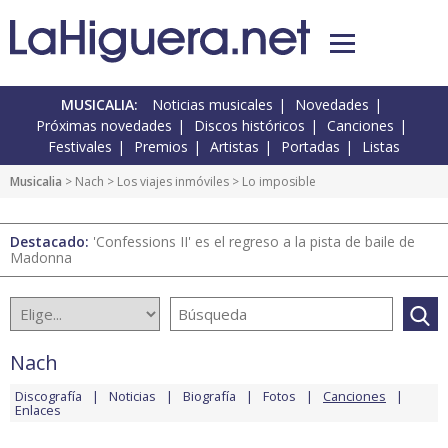
MUSICALIA:
Noticias musicales
Novedades
Próximas novedades
Discos históricos
Canciones
Festivales
Premios
Artistas
Portadas
Listas
Musicalia
>
Nach
>
Los viajes inmóviles
> Lo imposible
Destacado:
'Confessions II' es el regreso a la pista de baile de
Madonna
Nach
Discografía
Noticias
Biografía
Fotos
Canciones
Enlaces