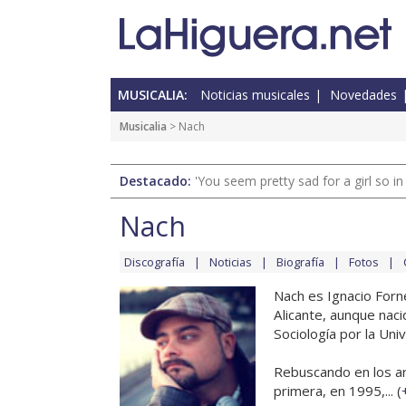
MUSICALIA:
Noticias musicales
Novedades
Musicalia
> Nach
Destacado:
'You seem pretty sad for a girl so in
Nach
Discografía
Noticias
Biografía
Fotos
Nach es Ignacio For
Alicante, aunque naci
Sociología por la Uni
Rebuscando en los a
primera, en 1995,... (