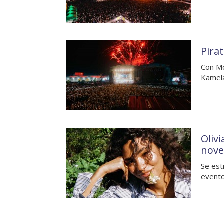
Pirat
Con Mo
Kamela
Oliv
nove
Se est
evento