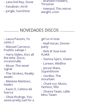
Brandon Flowers,
Lana Del Rey, Stove
Thrasher
Kasabian, Act III
Interpol, This mirror
Jungle, Sunshine
weighs a ton
NOVEDADES DISCOS
Laura Pausini, Yo
girl so in love
canto 2
Niall Horan, Dinner
Manuel Carrasco,
party
Pueblo salvaje I
Rels B: love love
Harry Styles, Kiss all
FLAKK
the time. Disco,
Sienna Spiro, Visitor
occasionally.
Loreen, Wildfire
Muse, The wow!
Jessie Ware,
signal
Superbloom
The Strokes, Reality
Gorillaz, The
awaits
mountain
Melanie Martinez,
Charli xcx, Music,
Hades
fashion, film
Kase.O, Camisa de
Shania Twain, Little
fuerza
Miss Twain
Olivia Rodrigo, You
seem pretty sad for a