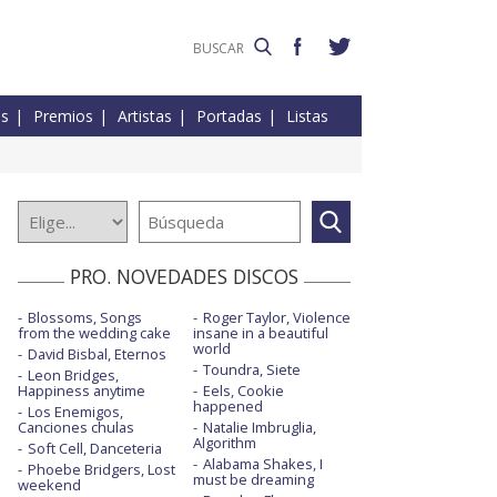
es
Premios
Artistas
Portadas
Listas
PRO. NOVEDADES DISCOS
Blossoms, Songs
Roger Taylor, Violence
from the wedding cake
insane in a beautiful
world
David Bisbal, Eternos
Toundra, Siete
Leon Bridges,
Happiness anytime
Eels, Cookie
happened
Los Enemigos,
Canciones chulas
Natalie Imbruglia,
Algorithm
Soft Cell, Danceteria
Alabama Shakes, I
Phoebe Bridgers, Lost
must be dreaming
weekend