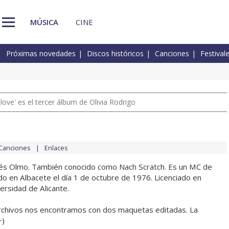
MÚSICA
CINE
Próximas novedades
Discos históricos
Canciones
Festival
 love' es el tercer álbum de Olivia Rodrigo
Canciones
Enlaces
nés Olmo. También conocido como Nach Scratch. Es un MC de
do en Albacete el día 1 de octubre de 1976. Licenciado en
versidad de Alicante.
rchivos nos encontramos con dos maquetas editadas. La
+
)