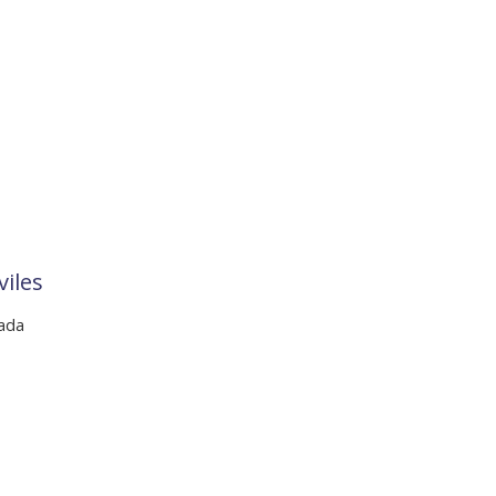
viles
tada