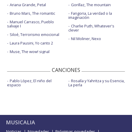
Ariana Grande, Petal
Gorillaz, The mountain
Bruno Mars, The romantic
Fangoria, La verdad o la
imaginación
Manuel Carrasco, Pueblo
salvaje I
Charlie Puth, Whatever's
clever
Siloé, Terrorismo emocional
Nil Moliner, Nexo
Laura Pausini, Yo canto 2
Muse, The wow! signal
CANCIONES
Pablo López, El niño del
Rosalía y Yahritza y su Esencia,
espacio
La perla
MUSICALIA
Noticias
Novedades
Próximas novedades