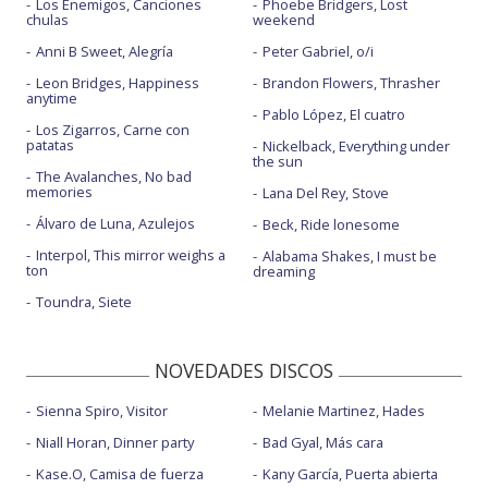
Los Enemigos, Canciones
Phoebe Bridgers, Lost
chulas
weekend
Anni B Sweet, Alegría
Peter Gabriel, o/i
Leon Bridges, Happiness
Brandon Flowers, Thrasher
anytime
Pablo López, El cuatro
Los Zigarros, Carne con
patatas
Nickelback, Everything under
the sun
The Avalanches, No bad
memories
Lana Del Rey, Stove
Álvaro de Luna, Azulejos
Beck, Ride lonesome
Interpol, This mirror weighs a
Alabama Shakes, I must be
ton
dreaming
Toundra, Siete
NOVEDADES DISCOS
Sienna Spiro, Visitor
Melanie Martinez, Hades
Niall Horan, Dinner party
Bad Gyal, Más cara
Kase.O, Camisa de fuerza
Kany García, Puerta abierta