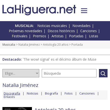
MUSICALIA:
Noticias musicales
Novedades
Próximas novedades
Discos históricos
Canciones
Festivales
Premios
Artistas
Portadas
Listas
Musicalia
>
Natalia Jiménez
>
Antología 20 años
> Portada
Destacado:
'The wow! signal' es el décimo álbum de Muse
Natalia Jiménez
Discografía
Noticias
Biografía
Fotos
Canciones
Enlaces
Antología 20 años