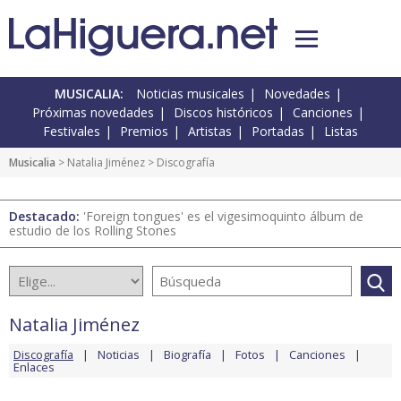
MUSICALIA:
Noticias musicales
Novedades
Próximas novedades
Discos históricos
Canciones
Festivales
Premios
Artistas
Portadas
Listas
Musicalia
>
Natalia Jiménez
> Discografía
Destacado:
'Foreign tongues' es el vigesimoquinto álbum de
estudio de los Rolling Stones
Natalia Jiménez
Discografía
Noticias
Biografía
Fotos
Canciones
Enlaces