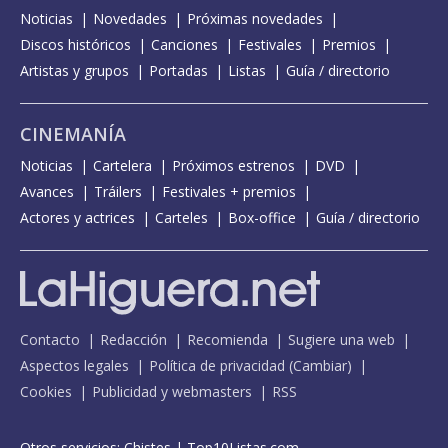
Noticias
Novedades
Próximas novedades
Discos históricos
Canciones
Festivales
Premios
Artistas y grupos
Portadas
Listas
Guía / directorio
CINEMANÍA
Noticias
Cartelera
Próximos estrenos
DVD
Avances
Tráilers
Festivales + premios
Actores y actrices
Carteles
Box-office
Guía / directorio
Contacto
Redacción
Recomienda
Sugiere una web
Aspectos legales
Política de privacidad
(
Cambiar
)
Cookies
Publicidad y webmasters
RSS
Otros servicios:
Chistes
|
Top10Listas.com