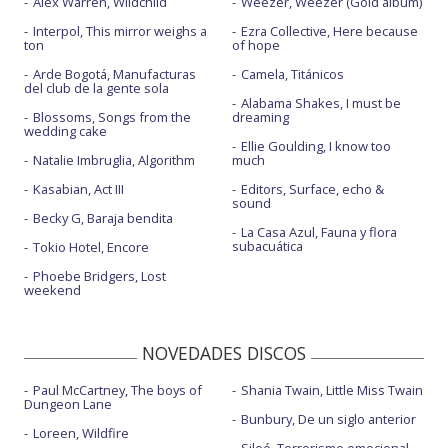
Alex Warren, Wildchild
Weezer, Weezer (Gold album)
Interpol, This mirror weighs a
Ezra Collective, Here because
ton
of hope
Arde Bogotá, Manufacturas
Camela, Titánicos
del club de la gente sola
Alabama Shakes, I must be
Blossoms, Songs from the
dreaming
wedding cake
Ellie Goulding, I know too
Natalie Imbruglia, Algorithm
much
Kasabian, Act III
Editors, Surface, echo &
sound
Becky G, Baraja bendita
La Casa Azul, Fauna y flora
subacuática
Tokio Hotel, Encore
Phoebe Bridgers, Lost
weekend
NOVEDADES DISCOS
Paul McCartney, The boys of
Shania Twain, Little Miss Twain
Dungeon Lane
Bunbury, De un siglo anterior
Loreen, Wildfire