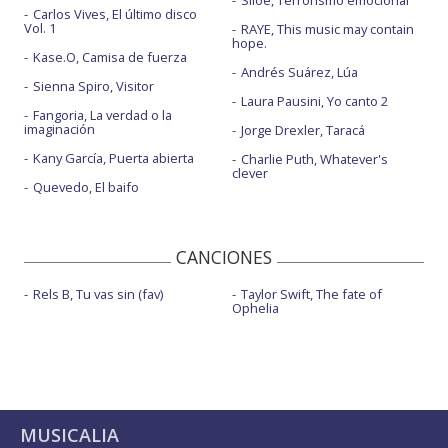
Siloé, Terrorismo emocional
Carlos Vives, El último disco
Vol. 1
RAYE, This music may contain
hope.
Kase.O, Camisa de fuerza
Andrés Suárez, Lúa
Sienna Spiro, Visitor
Laura Pausini, Yo canto 2
Fangoria, La verdad o la
imaginación
Jorge Drexler, Taracá
Kany García, Puerta abierta
Charlie Puth, Whatever's
clever
Quevedo, El baifo
CANCIONES
Rels B, Tu vas sin (fav)
Taylor Swift, The fate of
Ophelia
MUSICALIA