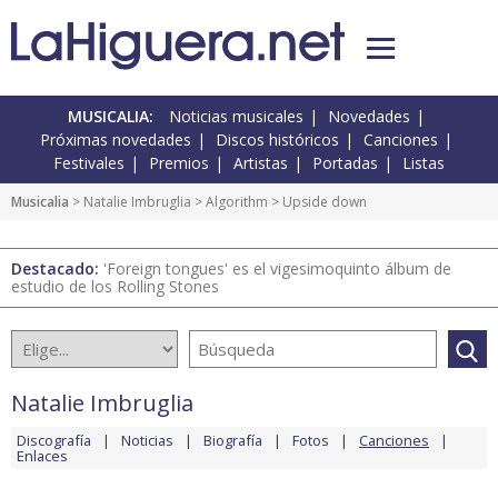
MUSICALIA:
Noticias musicales
Novedades
Próximas novedades
Discos históricos
Canciones
Festivales
Premios
Artistas
Portadas
Listas
Musicalia
>
Natalie Imbruglia
>
Algorithm
> Upside down
Destacado:
'Foreign tongues' es el vigesimoquinto álbum de
estudio de los Rolling Stones
Natalie Imbruglia
Discografía
Noticias
Biografía
Fotos
Canciones
Enlaces