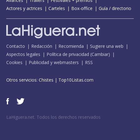
Avances
Tráilers
Festivales + premios
Actores y actrices
Carteles
Box-office
Guía / directorio
Contacto
Redacción
Recomienda
Sugiere una web
Aspectos legales
Política de privacidad
(
Cambiar
)
Cookies
Publicidad y webmasters
RSS
Otros servicios:
Chistes
|
Top10Listas.com
LaHiguera.net. Todos los derechos reservados