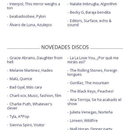
Interpol, This mirror weighs a
Natalie Imbruglia, Algorithm
ton
Becky G, Baraja bendita
beabadoobee, Pylon
Editors, Surface, echo &
Álvaro de Luna, Azulejos
sound
NOVEDADES DISCOS
Gracie Abrams, Daughter from
La La Love You, ¿Por qué me
hell
miráis así?
Melanie Martinez, Hades
The Rolling Stones, Foreign
tongues
Malú, Quince
Gorillaz, The mountain
Bad Gyal, Más cara
The Black Keys, Peaches!
Charli xcx, Music, fashion, film
Ana Torroja, Se ha acabado el
show
Charlie Puth, Whatever's
clever
Julieta Venegas, Norteña
Tyla, A*Pop
Loreen, Wildfire
Sienna Spiro, Visitor
Niall Horan, Dinner party