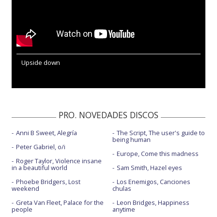
Upside down
PRO. NOVEDADES DISCOS
Anni B Sweet, Alegría
The Script, The user's guide to
being human
Peter Gabriel, o/i
Europe, Come this madness
Roger Taylor, Violence insane
in a beautiful world
Sam Smith, Hazel eyes
Phoebe Bridgers, Lost
Los Enemigos, Canciones
weekend
chulas
Greta Van Fleet, Palace for the
Leon Bridges, Happiness
people
anytime